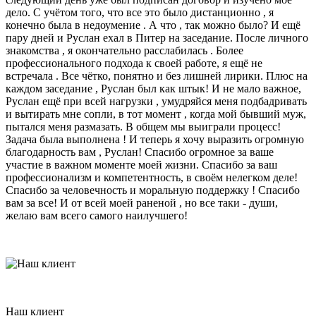
дело. С учётом того, что все это было дистанционно , я
конечно была в недоумение . А что , так можно было? И ещё
пару дней и Руслан ехал в Питер на заседание. После личного
знакомства , я окончательно расслабилась . Более
профессионального подхода к своей работе, я ещё не
встречала . Все чётко, понятно и без лишней лирики. Плюс на
каждом заседание , Руслан был как штык! И не мало важное,
Руслан ещё при всей нагрузки , умудряйся меня подбадривать
и вытирать мне сопли, в тот момент , когда мой бывший муж,
пытался меня размазать. В общем мы выиграли процесс!
Задача была выполнена ! И теперь я хочу выразить огромную
благодарность вам , Руслан! Спасибо огромное за ваше
участие в важном моменте моей жизни. Спасибо за ваш
профессионализм и компетентность, в своём нелегком деле!
Спасибо за человечность и моральную поддержку ! Спасибо
вам за все! И от всей моей раненой , но все таки - души,
желаю вам всего самого наилучшего!
Наш клиент