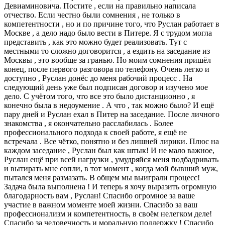
Девиаминовича. Постите , если на правильно написала
отчество. Если честно были сомнения , не только в
компетентности , но и по причине того, что Руслан работает в
Москве , а дело надо было вести в Питере. Я с трудом могла
представить , как это можно будет реализовать. Тут с
местными то сложно договорится , а ездить на заседание из
Москвы , это вообще за гранью. Но моим сомнения пришёл
конец, после первого разговора по телефону. Очень легко и
доступно , Руслан донёс до меня рабочий процесс . На
следующий день уже был подписан договор и изучено мое
дело. С учётом того, что все это было дистанционно , я
конечно была в недоумение . А что , так можно было? И ещё
пару дней и Руслан ехал в Питер на заседание. После личного
знакомства , я окончательно расслабилась . Более
профессионального подхода к своей работе, я ещё не
встречала . Все чётко, понятно и без лишней лирики. Плюс на
каждом заседание , Руслан был как штык! И не мало важное,
Руслан ещё при всей нагрузки , умудряйся меня подбадривать
и вытирать мне сопли, в тот момент , когда мой бывший муж,
пытался меня размазать. В общем мы выиграли процесс!
Задача была выполнена ! И теперь я хочу выразить огромную
благодарность вам , Руслан! Спасибо огромное за ваше
участие в важном моменте моей жизни. Спасибо за ваш
профессионализм и компетентность, в своём нелегком деле!
Спасибо за человечность и моральную поддержку ! Спасибо