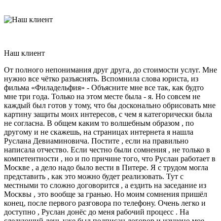
Наш клиент
От полного непонимания друг друга, до стоимости услуг. Мне
нужно все чётко разъяснять. Вспомнила слова юриста, из
фильма «Филадельфия» - Объясните мне все так, как будто
мне три года. Только на этом месте была - я. Но совсем не
каждый был готов у тому, что бы досконально обрисовать мне
картину защиты моих интересов, с чем я категорически была
не согласна. В общем каким то волшебным образом , по
другому и не скажешь, на страницах интернета я нашла
Руслана Девиаминовича. Постите , если на правильно
написала отчество. Если честно были сомнения , не только в
компетентности , но и по причине того, что Руслан работает в
Москве , а дело надо было вести в Питере. Я с трудом могла
представить , как это можно будет реализовать. Тут с
местными то сложно договорится , а ездить на заседание из
Москвы , это вообще за гранью. Но моим сомнения пришёл
конец, после первого разговора по телефону. Очень легко и
доступно , Руслан донёс до меня рабочий процесс . На
следующий день уже был подписан договор и изучено мое