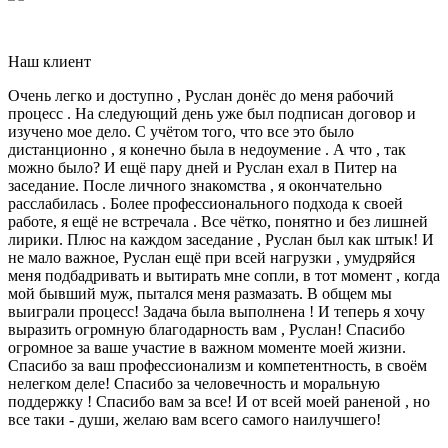
Наш клиент
Очень легко и доступно , Руслан донёс до меня рабочий
процесс . На следующий день уже был подписан договор и
изучено мое дело. С учётом того, что все это было
дистанционно , я конечно была в недоумение . А что , так
можно было? И ещё пару дней и Руслан ехал в Питер на
заседание. После личного знакомства , я окончательно
расслабилась . Более профессионального подхода к своей
работе, я ещё не встречала . Все чётко, понятно и без лишней
лирики. Плюс на каждом заседание , Руслан был как штык! И
не мало важное, Руслан ещё при всей нагрузки , умудряйся
меня подбадривать и вытирать мне сопли, в тот момент , когда
мой бывший муж, пытался меня размазать. В общем мы
выиграли процесс! Задача была выполнена ! И теперь я хочу
выразить огромную благодарность вам , Руслан! Спасибо
огромное за ваше участие в важном моменте моей жизни.
Спасибо за ваш профессионализм и компетентность, в своём
нелегком деле! Спасибо за человечность и моральную
поддержку ! Спасибо вам за все! И от всей моей раненой , но
все таки - души, желаю вам всего самого наилучшего!