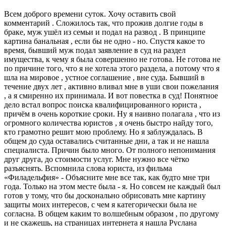
Всем доброго времени суток. Хочу оставить свой
комментарий . Сложилось так, что прожив долгие годы в
браке, муж ушёл из семьи и подал на развод . В принципе
картина банальная , если бы не одно - но. Спустя какое то
время, бывший муж подал заявление в суд на раздел
имущества, к чему я была совершенно не готова. Не готова не
по причине того, что я не хотела этого раздела, а потому что я
шла на мировое , устное соглашение , вне суда. Бывший в
течение двух лет , активно вливал мне в уши свои пожелания
, а я смиренно их принимала. И вот повестка в суд! Понятное
дело встал вопрос поиска квалифицированного юриста ,
причём в очень короткие сроки. Ну я наивно полагала , что из
огромного количества юристов , я очень быстро найду того,
кто грамотно решит мою проблему. Но я заблуждалась. В
общем до суда оставались считанные дни, а так и не нашла
специалиста. Причин было много. От полного непонимания
друг друга, до стоимости услуг. Мне нужно все чётко
разъяснять. Вспомнила слова юриста, из фильма
«Филадельфия» - Объясните мне все так, как будто мне три
года. Только на этом месте была - я. Но совсем не каждый был
готов у тому, что бы досконально обрисовать мне картину
защиты моих интересов, с чем я категорически была не
согласна. В общем каким то волшебным образом , по другому
и не скажешь, на страницах интернета я нашла Руслана