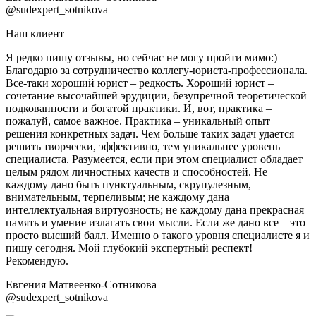
@sudexpert_sotnikova
Наш клиент
Я редко пишу отзывы, но сейчас не могу пройти мимо:)
Благодарю за сотрудничество коллегу-юриста-профессионала.
Все-таки хороший юрист – редкость. Хороший юрист –
сочетание высочайшей эрудиции, безупречной теоретической
подкованности и богатой практики. И, вот, практика –
пожалуй, самое важное. Практика – уникальный опыт
решения конкретных задач. Чем больше таких задач удается
решить творчески, эффективно, тем уникальнее уровень
специалиста. Разумеется, если при этом специалист обладает
целым рядом личностных качеств и способностей. Не
каждому дано быть пунктуальным, скрупулезным,
внимательным, терпеливым; не каждому дана
интеллектуальная виртуозность; не каждому дана прекрасная
память и умение излагать свои мысли. Если же дано все – это
просто высший балл. Именно о такого уровня специалисте я и
пишу сегодня. Мой глубокий экспертный респект!
Рекомендую.
Евгения Матвеенко-Сотникова
@sudexpert_sotnikova