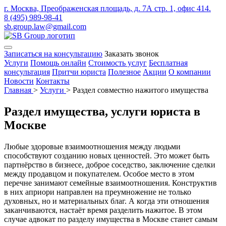
г. Москва, Преображенская площадь, д. 7А стр. 1, офис 414.
8 (495) 989-98-41
sb.group.law@gmail.com
Записаться на консультацию
Заказать звонок
Услуги
Помощь онлайн
Стоимость услуг
Бесплатная
консультация
Притчи юриста
Полезное
Акции
О компании
Новости
Контакты
Главная
>
Услуги
>
Раздел совместно нажитого имущества
Раздел имущества, услуги юриста в
Москве
Любые здоровые взаимоотношения между людьми
способствуют созданию новых ценностей. Это может быть
партнёрство в бизнесе, доброе соседство, заключение сделки
между продавцом и покупателем. Особое место в этом
перечне занимают семейные взаимоотношения. Конструктив
в них априори направлен на преумножение не только
духовных, но и материальных благ. А когда эти отношения
заканчиваются, настаёт время разделить нажитое. В этом
случае адвокат по разделу имущества в Москве станет самым