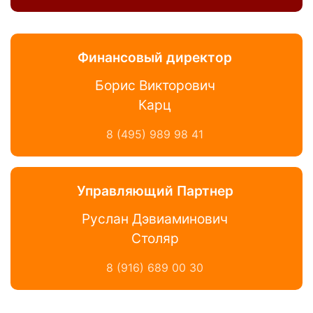
Финансовый директор
Борис Викторович
Карц
8 (495) 989 98 41
Управляющий Партнер
Руслан Дэвиаминович
Столяр
8 (916) 689 00 30