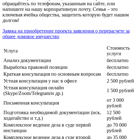
обращайтесь по телефонам, указанным на сайте, или
напишите на нашу корпоративную почту. Семья – это
ключевая ячейка общества, защитить которую будет нашим
долгом!
Заявка на приобретение проекта заявления о перерасчете за
общее домовое имущество
Стоимость
Услуга
услуги
Анализ документации
бесплатно
Выработка правовой позиции
бесплатно
Краткая консультация по основным вопросам
бесплатно
Устная консультация у нас в офисе
2 500 рублей
Устная консультация онлайн
1 500 рублей
(Skype/Zoom/Telegram/и др.)
от 3 000
Письменная консультация
рублей
Подготовка необходимой документации (иск,
12 500
ходатайство и т.д.)
рублей
Комплексное ведение дела в суде первой
до 70 000
инстанции
рублей
Комплексное ведение дела в суде второй
до 35 000