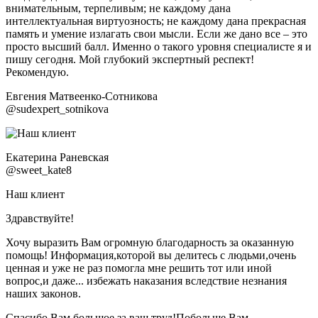
внимательным, терпеливым; не каждому дана
интеллектуальная виртуозность; не каждому дана прекрасная
память и умение излагать свои мысли. Если же дано все – это
просто высший балл. Именно о такого уровня специалисте я и
пишу сегодня. Мой глубокий экспертный респект!
Рекомендую.
Евгения Матвеенко-Сотникова
@sudexpert_sotnikova
Екатерина Раневская
@sweet_kate8
Наш клиент
Здравствуйте!
Хочу выразить Вам огромную благодарность за оказанную
помощь! Информация,которой вы делитесь с людьми,очень
ценная и уже не раз помогла мне решить тот или иной
вопрос,и даже... избежать наказания вследствие незнания
наших законов.
Спасибо Вам большое за ваш труд!Побольше Вам