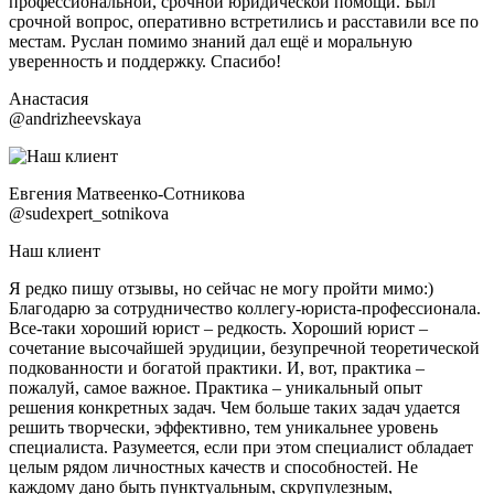
профессиональной, срочной юридической помощи. Был
срочной вопрос, оперативно встретились и расставили все по
местам. Руслан помимо знаний дал ещё и моральную
уверенность и поддержку. Спасибо!
Анастасия
@andrizheevskaya
Евгения Матвеенко-Сотникова
@sudexpert_sotnikova
Наш клиент
Я редко пишу отзывы, но сейчас не могу пройти мимо:)
Благодарю за сотрудничество коллегу-юриста-профессионала.
Все-таки хороший юрист – редкость. Хороший юрист –
сочетание высочайшей эрудиции, безупречной теоретической
подкованности и богатой практики. И, вот, практика –
пожалуй, самое важное. Практика – уникальный опыт
решения конкретных задач. Чем больше таких задач удается
решить творчески, эффективно, тем уникальнее уровень
специалиста. Разумеется, если при этом специалист обладает
целым рядом личностных качеств и способностей. Не
каждому дано быть пунктуальным, скрупулезным,