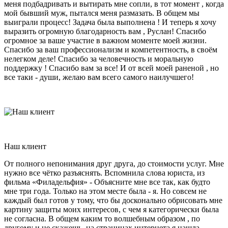
меня подбадривать и вытирать мне сопли, в тот момент , когда
мой бывший муж, пытался меня размазать. В общем мы
выиграли процесс! Задача была выполнена ! И теперь я хочу
выразить огромную благодарность вам , Руслан! Спасибо
огромное за ваше участие в важном моменте моей жизни.
Спасибо за ваш профессионализм и компетентность, в своём
нелегком деле! Спасибо за человечность и моральную
поддержку ! Спасибо вам за все! И от всей моей раненой , но
все таки - души, желаю вам всего самого наилучшего!
Наш клиент
От полного непонимания друг друга, до стоимости услуг. Мне
нужно все чётко разъяснять. Вспомнила слова юриста, из
фильма «Филадельфия» - Объясните мне все так, как будто
мне три года. Только на этом месте была - я. Но совсем не
каждый был готов у тому, что бы досконально обрисовать мне
картину защиты моих интересов, с чем я категорически была
не согласна. В общем каким то волшебным образом , по
другому и не скажешь, на страницах интернета я нашла