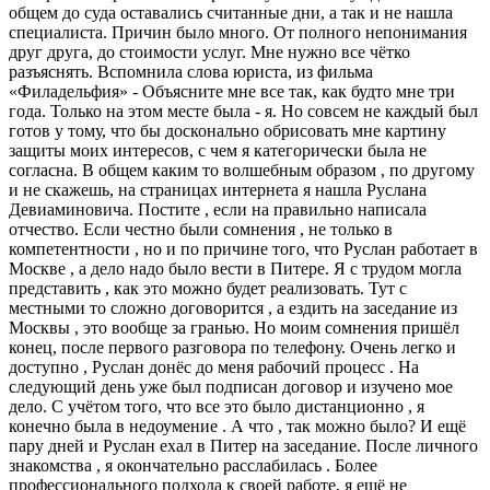
общем до суда оставались считанные дни, а так и не нашла
специалиста. Причин было много. От полного непонимания
друг друга, до стоимости услуг. Мне нужно все чётко
разъяснять. Вспомнила слова юриста, из фильма
«Филадельфия» - Объясните мне все так, как будто мне три
года. Только на этом месте была - я. Но совсем не каждый был
готов у тому, что бы досконально обрисовать мне картину
защиты моих интересов, с чем я категорически была не
согласна. В общем каким то волшебным образом , по другому
и не скажешь, на страницах интернета я нашла Руслана
Девиаминовича. Постите , если на правильно написала
отчество. Если честно были сомнения , не только в
компетентности , но и по причине того, что Руслан работает в
Москве , а дело надо было вести в Питере. Я с трудом могла
представить , как это можно будет реализовать. Тут с
местными то сложно договорится , а ездить на заседание из
Москвы , это вообще за гранью. Но моим сомнения пришёл
конец, после первого разговора по телефону. Очень легко и
доступно , Руслан донёс до меня рабочий процесс . На
следующий день уже был подписан договор и изучено мое
дело. С учётом того, что все это было дистанционно , я
конечно была в недоумение . А что , так можно было? И ещё
пару дней и Руслан ехал в Питер на заседание. После личного
знакомства , я окончательно расслабилась . Более
профессионального подхода к своей работе, я ещё не