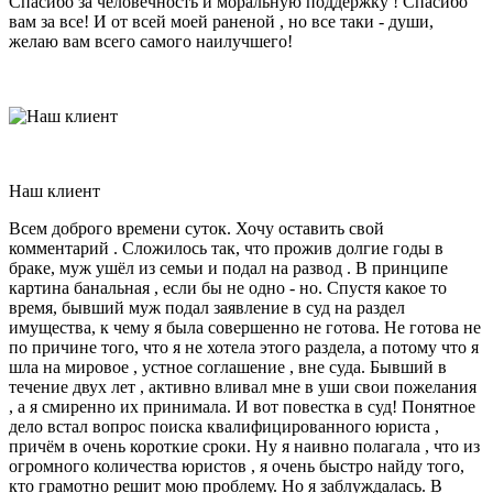
Спасибо за человечность и моральную поддержку ! Спасибо
вам за все! И от всей моей раненой , но все таки - души,
желаю вам всего самого наилучшего!
Наш клиент
Всем доброго времени суток. Хочу оставить свой
комментарий . Сложилось так, что прожив долгие годы в
браке, муж ушёл из семьи и подал на развод . В принципе
картина банальная , если бы не одно - но. Спустя какое то
время, бывший муж подал заявление в суд на раздел
имущества, к чему я была совершенно не готова. Не готова не
по причине того, что я не хотела этого раздела, а потому что я
шла на мировое , устное соглашение , вне суда. Бывший в
течение двух лет , активно вливал мне в уши свои пожелания
, а я смиренно их принимала. И вот повестка в суд! Понятное
дело встал вопрос поиска квалифицированного юриста ,
причём в очень короткие сроки. Ну я наивно полагала , что из
огромного количества юристов , я очень быстро найду того,
кто грамотно решит мою проблему. Но я заблуждалась. В