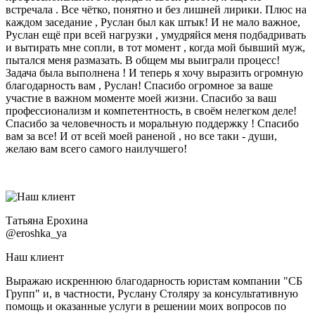
встречала . Все чётко, понятно и без лишней лирики. Плюс на
каждом заседание , Руслан был как штык! И не мало важное,
Руслан ещё при всей нагрузки , умудряйся меня подбадривать
и вытирать мне сопли, в тот момент , когда мой бывший муж,
пытался меня размазать. В общем мы выиграли процесс!
Задача была выполнена ! И теперь я хочу выразить огромную
благодарность вам , Руслан! Спасибо огромное за ваше
участие в важном моменте моей жизни. Спасибо за ваш
профессионализм и компетентность, в своём нелегком деле!
Спасибо за человечность и моральную поддержку ! Спасибо
вам за все! И от всей моей раненой , но все таки - души,
желаю вам всего самого наилучшего!
Татьяна Ерохина
@eroshka_ya
Наш клиент
Выражаю искреннюю благодарность юристам компании "СБ
Групп" и, в частности, Руслану Столяру за консультативную
помощь и оказанные услуги в решении моих вопросов по