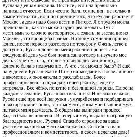
Руслана Девиаминовича. Постите , если на правильно
написала отчество. Если честно были сомнения , не только в
компетентности , но и по причине того, что Руслан работает в
Москве , а дело надо было вести в Питере. Я с трудом могла
представить , как это можно будет реализовать. Тут с
местными то сложно договорится , а ездить на заседание из
Москвы , это вообще за гранью. Но моим сомнения пришёл
конец, после первого разговора по телефону. Очень легко и
доступно , Руслан донёс до меня рабочий процесс . На
следующий день уже был подписан договор и изучено мое
дело. С учётом того, что все это было дистанционно , я
конечно была в недоумение . А что , так можно было? И ещё
пару дней и Руслан ехал в Питер на заседание. После личного
знакомства , я окончательно расслабилась . Более
профессионального подхода к своей работе, я ещё не
встречала . Все чётко, понятно и без лишней лирики. Плюс на
каждом заседание , Руслан был как штык! И не мало важное,
Руслан ещё при всей нагрузки , умудряйся меня подбадривать
и вытирать мне сопли, в тот момент , когда мой бывший муж,
пытался меня размазать. В общем мы выиграли процесс!
Задача была выполнена ! И теперь я хочу выразить огромную
благодарность вам , Руслан! Спасибо огромное за ваше
участие в важном моменте моей жизни. Спасибо за ваш
профессионализм и компетентность, в своём нелегком деле!