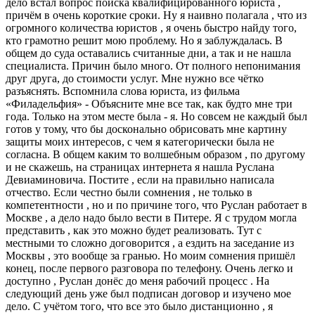
дело встал вопрос поиска квалифицированного юриста ,
причём в очень короткие сроки. Ну я наивно полагала , что из
огромного количества юристов , я очень быстро найду того,
кто грамотно решит мою проблему. Но я заблуждалась. В
общем до суда оставались считанные дни, а так и не нашла
специалиста. Причин было много. От полного непонимания
друг друга, до стоимости услуг. Мне нужно все чётко
разъяснять. Вспомнила слова юриста, из фильма
«Филадельфия» - Объясните мне все так, как будто мне три
года. Только на этом месте была - я. Но совсем не каждый был
готов у тому, что бы досконально обрисовать мне картину
защиты моих интересов, с чем я категорически была не
согласна. В общем каким то волшебным образом , по другому
и не скажешь, на страницах интернета я нашла Руслана
Девиаминовича. Постите , если на правильно написала
отчество. Если честно были сомнения , не только в
компетентности , но и по причине того, что Руслан работает в
Москве , а дело надо было вести в Питере. Я с трудом могла
представить , как это можно будет реализовать. Тут с
местными то сложно договорится , а ездить на заседание из
Москвы , это вообще за гранью. Но моим сомнения пришёл
конец, после первого разговора по телефону. Очень легко и
доступно , Руслан донёс до меня рабочий процесс . На
следующий день уже был подписан договор и изучено мое
дело. С учётом того, что все это было дистанционно , я