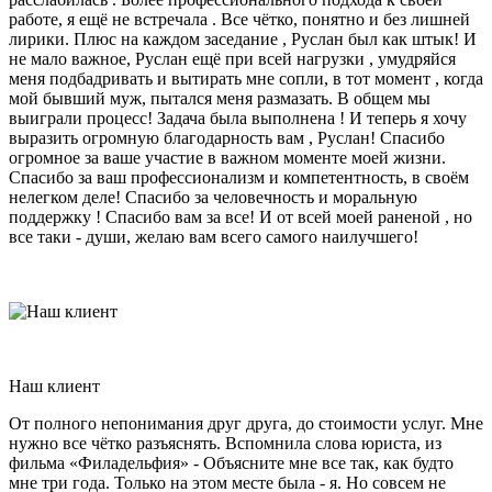
работе, я ещё не встречала . Все чётко, понятно и без лишней
лирики. Плюс на каждом заседание , Руслан был как штык! И
не мало важное, Руслан ещё при всей нагрузки , умудряйся
меня подбадривать и вытирать мне сопли, в тот момент , когда
мой бывший муж, пытался меня размазать. В общем мы
выиграли процесс! Задача была выполнена ! И теперь я хочу
выразить огромную благодарность вам , Руслан! Спасибо
огромное за ваше участие в важном моменте моей жизни.
Спасибо за ваш профессионализм и компетентность, в своём
нелегком деле! Спасибо за человечность и моральную
поддержку ! Спасибо вам за все! И от всей моей раненой , но
все таки - души, желаю вам всего самого наилучшего!
Наш клиент
От полного непонимания друг друга, до стоимости услуг. Мне
нужно все чётко разъяснять. Вспомнила слова юриста, из
фильма «Филадельфия» - Объясните мне все так, как будто
мне три года. Только на этом месте была - я. Но совсем не