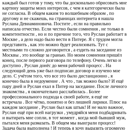
каждый был готов у тому, что бы досконально обрисовать мне
картину защиты моих интересов, с чем я категорически была
не согласна. В общем каким то волшебным образом , по
другому и не скажешь, на страницах интернета я нашла
Руслана Девиаминовича. Постите , если на правильно
написала отчество. Если честно были сомнения , не только в
компетентности , но и по причине того, что Руслан работает в
Москве , а дело надо было вести в Питере. Я с трудом могла
представить , как это можно будет реализовать. Тут с
местными то сложно договорится , а ездить на заседание из
Москвы , это вообще за гранью. Но моим сомнения пришёл
конец, после первого разговора по телефону. Очень легко и
доступно , Руслан донёс до меня рабочий процесс . На
следующий день уже был подписан договор и изучено мое
дело. С учётом того, что все это было дистанционно , я
конечно была в недоумение . А что , так можно было? И ещё
пару дней и Руслан ехал в Питер на заседание. После личного
знакомства , я окончательно расслабилась . Более
профессионального подхода к своей работе, я ещё не
встречала . Все чётко, понятно и без лишней лирики. Плюс на
каждом заседание , Руслан был как штык! И не мало важное,
Руслан ещё при всей нагрузки , умудряйся меня подбадривать
и вытирать мне сопли, в тот момент , когда мой бывший муж,
пытался меня размазать. В общем мы выиграли процесс!
Задача была выполнена ! И теперь я хочу выразить огромную