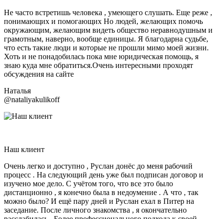
Не часто встретишь человека , умеющего слушать. Еще реже ,
понимающих и помогающих Но людей, желающих помочь
окружающим, желающим видеть общество неравнодушным и
грамотным, наверно, вообще единицы. Я благодарна судьбе,
что есть такие люди и которые не прошли мимо моей жизни.
Хоть и не понадобилась пока мне юридическая помощь, я
знаю куда мне обратиться.Очень интересными проходят
обсуждения на сайте
Наталья
@nataliyakulikoff
Наш клиент
Очень легко и доступно , Руслан донёс до меня рабочий
процесс . На следующий день уже был подписан договор и
изучено мое дело. С учётом того, что все это было
дистанционно , я конечно была в недоумение . А что , так
можно было? И ещё пару дней и Руслан ехал в Питер на
заседание. После личного знакомства , я окончательно
расслабилась . Более профессионального подхода к своей