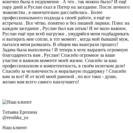
конечно была в недоумение . А что , так можно было? И ещё
пару дней и Руслан ехал в Питер на заседание. После личного
знакомства , я окончательно расслабилась . Более
профессионального подхода к своей работе, я ещё не
встречала . Все чётко, понятно и без лишней лирики. Плюс на
каждом заседание , Руслан был как штык! И не мало важное,
Руслан ещё при всей нагрузки , умудряйся меня подбадривать
и вытирать мне сопли, в тот момент , когда мой бывший муж,
пытался меня размазать. В общем мы выиграли процесс!
Задача была выполнена ! И теперь я хочу выразить огромную
благодарность вам , Руслан! Спасибо огромное за ваше
участие в важном моменте моей жизни. Спасибо за ваш
профессионализм и компетентность, в своём нелегком деле!
Спасибо за человечность и моральную поддержку ! Спасибо
вам за все! И от всей моей раненой , но все таки - души,
желаю вам всего самого наилучшего!
Татьяна Ерохина
@eroshka_ya
Наш клиент