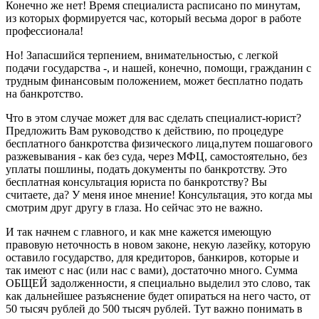
Конечно же нет! Время специалиста расписано по минутам,
из которых формируется час, который весьма дорог в работе
профессионала!
Но! Запасшийся терпением, внимательностью, с легкой
подачи государства -, и нашей, конечно, помощи, гражданин с
трудным финансовым положением, может бесплатно подать
на банкротство.
Что в этом случае может для вас сделать специалист-юрист?
Предложить Вам руководство к действию, по процедуре
бесплатного банкротства физического лица,путем пошагового
разжевывания - как без суда, через МФЦ, самостоятельно, без
уплаты пошлины, подать документы по банкротству. Это
бесплатная консультация юриста по банкротству? Вы
считаете, да? У меня иное мнение! Консультация, это когда мы
смотрим друг другу в глаза. Но сейчас это не важно.
И так начнем с главного, и как мне кажется имеющую
правовую неточность в новом законе, некую лазейку, которую
оставило государство, для кредиторов, банкиров, которые и
так имеют с нас (или нас с вами), достаточно много. Сумма
ОБЩЕЙ задолженности, я специально выделил это слово, так
как дальнейшее разъяснение будет опираться на него часто, от
50 тысяч рублей до 500 тысяч рублей. Тут важно понимать в