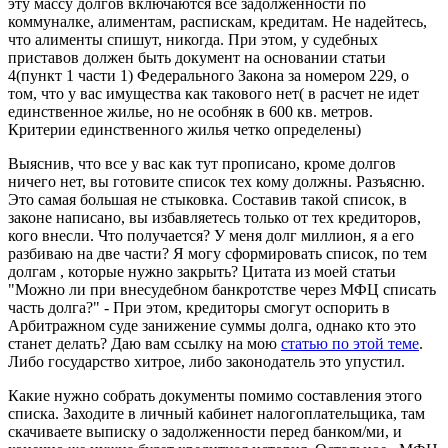
эту массу долгов включаются все задолженности по
коммуналке, алиментам, распискам, кредитам. Не надейтесь,
что алименты спишут, никогда. При этом, у судебных
приставов должен быть документ на основании статьи
4(пункт 1 части 1) Федерального Закона за номером 229, о
том, что у вас имущества как такового нет( в расчет не идет
единственное жилье, но не особняк в 600 кв. метров.
Критерии единственного жилья четко определены)
Выяснив, что все у вас как тут прописано, кроме долгов
ничего нет, вы готовите список тех кому должны. Разъясню.
Это самая большая не стыковка. Составив такой список, в
законе написано, вы избавляетесь только от тех кредиторов,
кого внесли. Что получается? У меня долг миллион, я а его
разбиваю на две части? Я могу сформировать список, по тем
долгам , которые нужно закрыть? Цитата из моей статьи
"Можно ли при внесудебном банкротстве через МФЦ списать
часть долга?" - При этом, кредиторы смогут оспорить в
Арбитражном суде занижение суммы долга, однако кто это
станет делать? Даю вам ссылку на мою
статью по этой теме
.
Либо государство хитрое, либо законодатель это упустил.
Какие нужно собрать документы помимо составления этого
списка. Заходите в личный кабинет налогоплательщика, там
скачиваете выписку о задолженности перед банком/ми, и