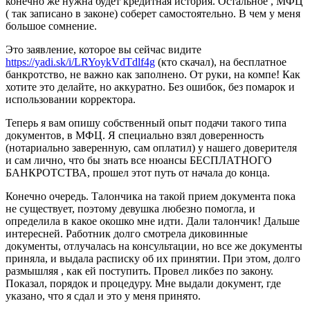
конечно же нужна будет кредитная история. Остальное , МФЦ
( так записано в законе) соберет самостоятельно. В чем у меня
большое сомнение.
Это заявление, которое вы сейчас видите
https://yadi.sk/i/LRYoykVdTdlf4g
(кто скачал), на бесплатное
банкротство, не важно как заполнено. От руки, на компе! Как
хотите это делайте, но аккуратно. Без ошибок, без помарок и
использовании корректора.
Теперь я вам опишу собственный опыт подачи такого типа
документов, в МФЦ. Я специально взял доверенность
(нотариально заверенную, сам оплатил) у нашего доверителя
и сам лично, что бы знать все нюансы БЕСПЛАТНОГО
БАНКРОТСТВА, прошел этот путь от начала до конца.
Конечно очередь. Талончика на такой прием документа пока
не существует, поэтому девушка любезно помогла, и
определила в какое окошко мне идти. Дали талончик! Дальше
интересней. Работник долго смотрела диковинные
документы, отлучалась на консультации, но все же документы
приняла, и выдала расписку об их принятии. При этом, долго
размышляя , как ей поступить. Провел ликбез по закону.
Показал, порядок и процедуру. Мне выдали документ, где
указано, что я сдал и это у меня принято.