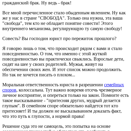
гражданский брак. Ну ведь - брак!
Все мной перечисленное стало обыденным явлением. Ну как
же у нас в стране "СВОБОДА". Только она нужна, эта ваша
"свобода", тем кто не обладает понятие совести! Этого
внутреннего механизма, регулирующую ту самую свободу!
Совесть? Вы господин юрист про пережиток прошлого?
Я говорю лишь о том, что происходит рядом с вами и стало
повседневностью. О том, что именно с этой жуткой
повседневностью вы практически свыклись. Взрослые дети,
сидят на шее у своих родителей. Мужья, живут на
обеспечении своих жен. И этот список можно продолжить.
Но так не хочется писать о плохом...
Моральная ответственность юриста в разрешении
семейных
споров
, колоссальна. Тут важно вовремя отсечь чрезмерное
личное восприятие, и опереться только на закон. Помните есть
такое высказывание - "притесняя других, мудрый делается
глупым". В семейном споре обязательно найдется тот кто
притесняет! И ты должен не высказыванием доказать факт,
что это путь к глупости, а нормой права!
Решение суда это не самоцель, это попытка на основе