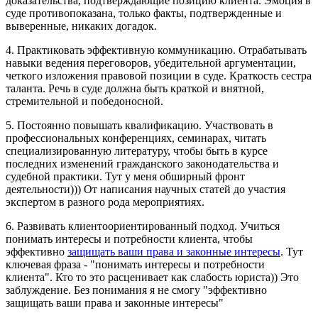
доказательства, подтверждающие позицию клиента. Эмоция в
суде противопоказана, только факты, подтвержденные и
выверенные, никаких догадок.
4. Практиковать эффективную коммуникацию. Отрабатывать
навыки ведения переговоров, убедительной аргументации,
четкого изложения правовой позиции в суде. Краткость сестра
таланта. Речь в суде должна быть краткой и внятной,
стремительной и победоносной.
5. Постоянно повышать квалификацию. Участвовать в
профессиональных конференциях, семинарах, читать
специализированную литературу, чтобы быть в курсе
последних изменений гражданского законодательства и
судебной практики. Тут у меня обширный фронт
деятельности))) От написания научных статей до участия
экспертом в разного рода мероприятиях.
6. Развивать клиентоориентированный подход. Учиться
понимать интересы и потребности клиента, чтобы
эффективно
защищать ваши права и законные интересы
. Тут
ключевая фраза - "понимать интересы и потребности
клиента". Кто то это расценивает как слабость юриста)) Это
заблуждение. Без понимания я не смогу "эффективно
защищать ваши права и законные интересы"