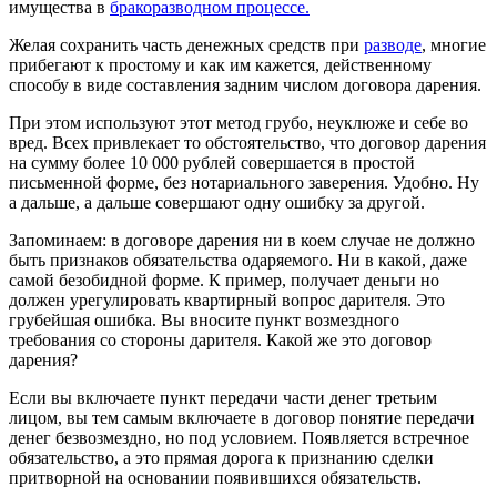
имущества в
бракоразводном процессе.
Желая сохранить часть денежных средств при
разводе
, многие
прибегают к простому и как им кажется, действенному
способу в виде составления задним числом договора дарения.
При этом используют этот метод грубо, неуклюже и себе во
вред. Всех привлекает то обстоятельство, что договор дарения
на сумму более 10 000 рублей совершается в простой
письменной форме, без нотариального заверения. Удобно. Ну
а дальше, а дальше совершают одну ошибку за другой.
Запоминаем: в договоре дарения ни в коем случае не должно
быть признаков обязательства одаряемого. Ни в какой, даже
самой безобидной форме. К пример, получает деньги но
должен урегулировать квартирный вопрос дарителя. Это
грубейшая ошибка. Вы вносите пункт возмездного
требования со стороны дарителя. Какой же это договор
дарения?
Если вы включаете пункт передачи части денег третьим
лицом, вы тем самым включаете в договор понятие передачи
денег безвозмездно, но под условием. Появляется встречное
обязательство, а это прямая дорога к признанию сделки
притворной на основании появившихся обязательств.