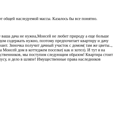
от общей наследуемой массы. Казалось бы все понятно.
не ваша дача не нужна,Моисей не любит природу а еще больше
 дом содержать нужно, поэтому предпочитает квартиру и дачу
нт. Зиночка получит дачный участок с домом( там же цветы..,
а Моисей дом в коттеджем поселке( как и хотел). И тут я на
одственников, мы поступим следующим образом! Квартира стоит
риусу, и дело в шляпе! Имущественные права наследников