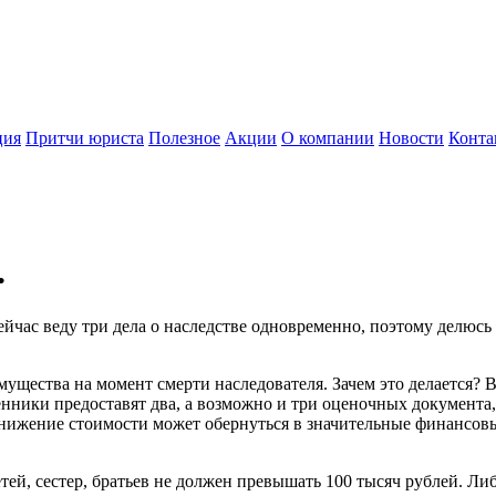
ция
Притчи юриста
Полезное
Акции
О компании
Новости
Конта
.
сейчас веду три дела о наследстве одновременно, поэтому делю
щества на момент смерти наследователя. Зачем это делается? В
енники предоставят два, а возможно и три оценочных документа,
нижение стоимости может обернуться в значительные финансовые
ей, сестер, братьев не должен превышать 100 тысяч рублей. Ли