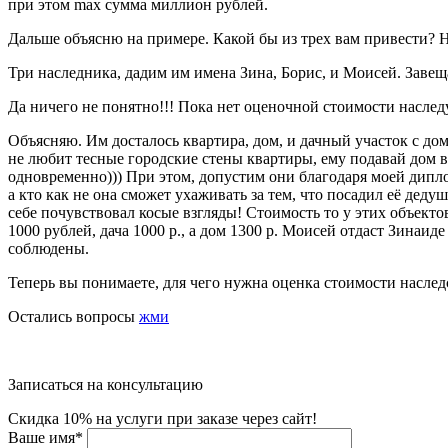
при этом max сумма миллион рублей.
Дальше объясню на примере. Какой бы из трех вам привести? 
Три наследника, дадим им имена Зина, Борис, и Моисей. Завеща
Да ничего не понятно!!! Пока нет оценочной стоимости насле
Объясняю. Им досталось квартира, дом, и дачный участок с до
не любит тесные городские стены квартиры, ему подавай дом в
одновременно))) При этом, допустим они благодаря моей дипло
а кто как не она сможет ухаживать за тем, что посадил её дедуш
себе почувствовал косые взгляды! Стоимость то у этих объек
1000 рублей, дача 1000 р., а дом 1300 р. Моисей отдаст Зинаи
соблюдены.
Теперь вы понимаете, для чего нужна оценка стоимости наслед
Остались вопросы
жми
Записаться на консультацию
Скидка 10% на услуги при заказе через сайт!
Ваше имя
*