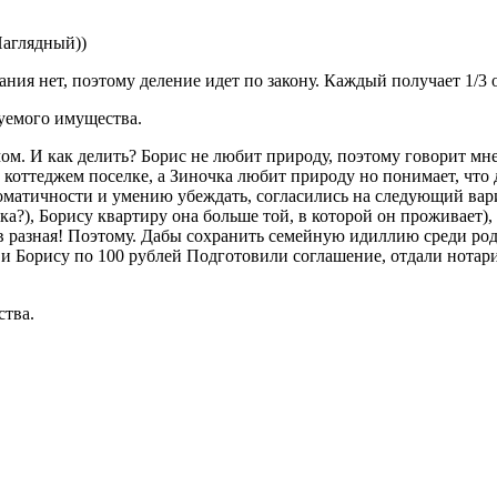
Наглядный))
ния нет, поэтому деление идет по закону. Каждый получает 1/3 
дуемого имущества.
мом. И как делить? Борис не любит природу, поэтому говорит м
 коттеджем поселке, а Зиночка любит природу но понимает, что
матичности и умению убеждать, согласились на следующий вариа
ка?), Борису квартиру она больше той, в которой он проживает), 
тов разная! Поэтому. Дабы сохранить семейную идиллию среди р
де и Борису по 100 рублей Подготовили соглашение, отдали нота
ства.