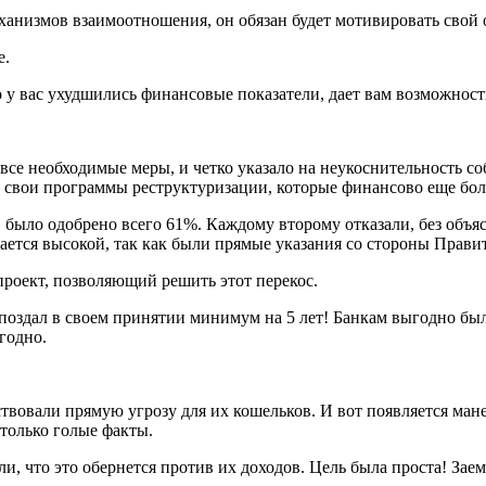
еханизмов взаимоотношения, он обязан будет мотивировать свой 
е.
о у вас ухудшились финансовые показатели, дает вам возможнос
 все необходимые меры, и четко указало на неукоснительность 
и свои программы реструктуризации, которые финансово еще бо
 было одобрено всего 61%. Каждому второму отказали, без объ
ается высокой, так как были прямые указания со стороны Правит
проект, позволяющий решить этот перекос.
 опоздал в своем принятии минимум на 5 лет! Банкам выгодно бы
годно.
твовали прямую угрозу для их кошельков. И вот появляется ман
 только голые факты.
ли, что это обернется против их доходов. Цель была проста! Зае