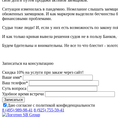
свои долги путем продажи активов заемщиков.
Ситуация изменилась в пандемию. Нежелание слышать заемщик
обиженных заемщиков. И как маркером выделили бесчинства ба
финансовыми проблемами.
Судьи тоже люди! И, если у них есть возможность по закону п
И как только кривая вывела решения судов не в пользу Банков,
Будем бдительны и внимательны. Не все то что блестит - золото
Записаться на консультацию
Скидка 10% на услуги при заказе через сайт!
Ваше имя
*
Ваш телефон
*
Суть вопроса
Удобное время встречи
Даю согласие с политикой конфиденциальности
8 (495) 989-98-41
8 (925) 755-59-41