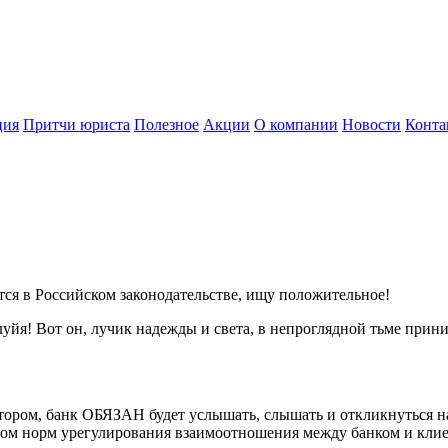
ция
Притчи юриста
Полезное
Акции
О компании
Новости
Конта
тся в Российском законодательстве, ищу положительное!
уйя! Вот он, лучик надежды и света, в непроглядной тьме прини
отором, банк ОБЯЗАН будет услышать, слышать и откликнуться н
ом норм урегулирования взаимоотношения между банком и клиент