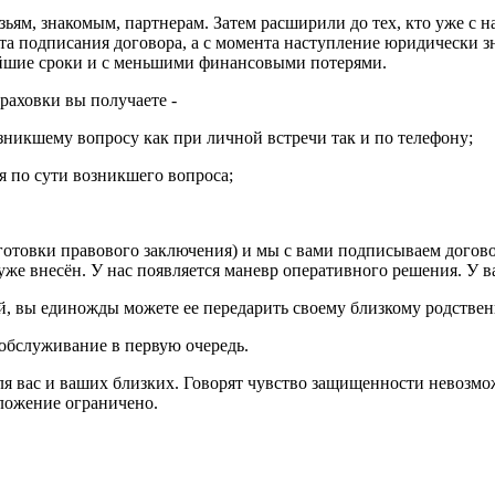
зьям, знакомым, партнерам. Затем расширили до тех, кто уже с
а подписания договора, а с момента наступление юридически зн
чайшие сроки и с меньшими финансовыми потерями.
раховки вы получаете -
озникшему вопросу как при личной встречи так и по телефону;
я по сути возникшего вопроса;
дготовки правового заключения) и мы с вами подписываем договор
же внесён. У нас появляется маневр оперативного решения. У вас
кой, вы единожды можете ее передарить своему близкому родстве
 обслуживание в первую очередь.
я вас и ваших близких. Говорят чувство защищенности невозмо
ложение ограничено.