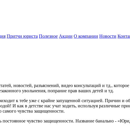
ция
Притчи юриста
Полезное
Акции
О компании
Новости
Конта
татей, новостей, разъяснений, видео консультаций и тд., котор
езаконного увольнения, попрание прав ваших детей и тд.
 приходит к тебе уже с крайне запущенной ситуацией. Причин и 
одой! И как в детстве нас учат ходить, используя различные пр
о самого чувства защищенности.
ь постоянное чувство защищенности. Название банально - «Юрид