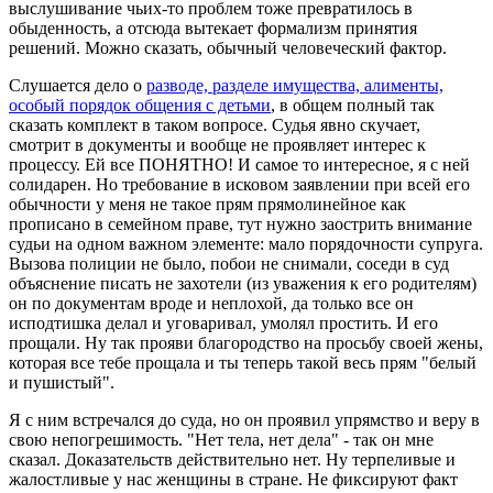
выслушивание чьих-то проблем тоже превратилось в
обыденность, а отсюда вытекает формализм принятия
решений. Можно сказать, обычный человеческий фактор.
Слушается дело о
разводе, разделе имущества, алименты,
особый порядок общения с детьми
, в общем полный так
сказать комплект в таком вопросе. Судья явно скучает,
смотрит в документы и вообще не проявляет интерес к
процессу. Ей все ПОНЯТНО! И самое то интересное, я с ней
солидарен. Но требование в исковом заявлении при всей его
обычности у меня не такое прям прямолинейное как
прописано в семейном праве, тут нужно заострить внимание
судьи на одном важном элементе: мало порядочности супруга.
Вызова полиции не было, побои не снимали, соседи в суд
объяснение писать не захотели (из уважения к его родителям)
он по документам вроде и неплохой, да только все он
исподтишка делал и уговаривал, умолял простить. И его
прощали. Ну так прояви благородство на просьбу своей жены,
которая все тебе прощала и ты теперь такой весь прям "белый
и пушистый".
Я с ним встречался до суда, но он проявил упрямство и веру в
свою непогрешимость. "Нет тела, нет дела" - так он мне
сказал. Доказательств действительно нет. Ну терпеливые и
жалостливые у нас женщины в стране. Не фиксируют факт