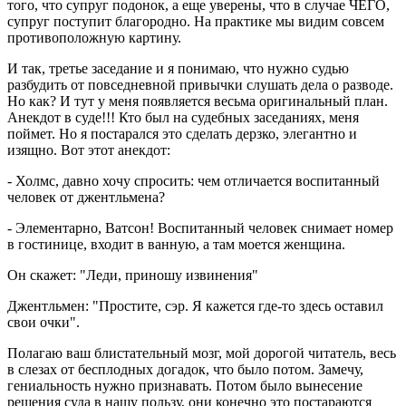
того, что супруг подонок, а еще уверены, что в случае ЧЕГО,
супруг поступит благородно. На практике мы видим совсем
противоположную картину.
И так, третье заседание и я понимаю, что нужно судью
разбудить от повседневной привычки слушать дела о разводе.
Но как? И тут у меня появляется весьма оригинальный план.
Анекдот в суде!!! Кто был на судебных заседаниях, меня
поймет. Но я постарался это сделать дерзко, элегантно и
изящно. Вот этот анекдот:
- Холмс, давно хочу спросить: чем отличается воспитанный
человек от джентльмена?
- Элементарно, Ватсон! Воспитанный человек снимает номер
в гостинице, входит в ванную, а там моется женщина.
Он скажет: "Леди, приношу извинения"
Джентльмен: "Простите, сэр. Я кажется где-то здесь оставил
свои очки".
Полагаю ваш блистательный мозг, мой дорогой читатель, весь
в слезах от бесплодных догадок, что было потом. Замечу,
гениальность нужно признавать. Потом было вынесение
решения суда в нашу пользу, они конечно это постараются