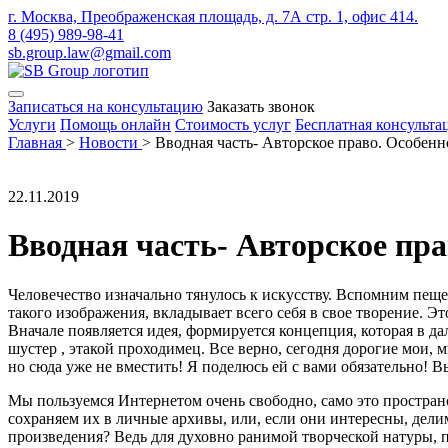
г. Москва, Преображенская площадь, д. 7А стр. 1, офис 414.
8 (495) 989-98-41
sb.group.law@gmail.com
Записаться на консультацию
Заказать звонок
Услуги
Помощь онлайн
Стоимость услуг
Бесплатная консульта
Главная
>
Новости
>
Вводная часть- Авторское право. Особен
22.11.2019
Вводная часть- Авторское пр
Человечество изначально тянулось к искусству. Вспомним пещ
такого изображения, вкладывает всего себя в свое творение. Э
Вначале появляется идея, формируется концепция, которая в да
шустер , этакой проходимец. Все верно, сегодня дорогие мои, м
но сюда уже не вместить! Я поделюсь ей с вами обязательно! В
Мы пользуемся Интернетом очень свободно, само это простран
сохраняем их в личные архивы, или, если они интересны, дели
произведения? Ведь для духовно ранимой творческой натуры, п