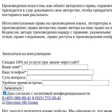
Произведения искусства, как объект авторского права, охраня
приходится в суде доказывать свое авторство, чтобы прекратит
постараюсь вам рассказать.
Интеллектуальные права на произведения науки, литературы и
произведение; право авторства; право автора на имя; право н
Кодексом, автору произведения наряду с правами, указанными в
отзыв, право следования , право доступа к произведениям изоб
Записаться на консультацию
Скидка 10% на услуги при заказе через сайт!
Ваше имя
*
Ваш телефон
*
Суть вопроса
Удобное время встречи
Даю согласие с политикой конфиденциальности
8 (495) 989-98-41
8 (925) 755-59-41
Нет другого результата кроме победы. Мы обещаем то, что мож