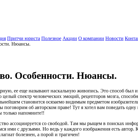
ция
Притчи юриста
Полезное
Акции
О компании
Новости
Конта
ности. Нюансы.
аво. Особенности. Нюансы.
ерную, ее еще называют наскальную живопись. Это способ был 
то целый спектр человеческих эмоций, рецепторов мозга, способн
льнейшем становится осязаемо видимым предметом изобразительно
ы поговорим об авторском праве! Тут я хотел вам поведать одну 
ы только напомните!!
ство ассоциируется со свободой. Там мы рыщем в поисках инфо
мся ими с друзьями. Но ведь у каждого изображения есть автор.
лагиат болезнен, а порой и трагичен!