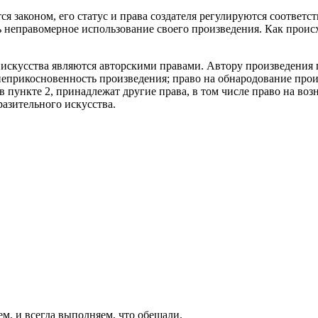
ется законом, его статус и права создателя регулируются соотв
ь неправомерное использование своего произведения. Как происх
 искусства являются авторскими правами. Автору произведения
а неприкосновенность произведения; право на обнародование пр
 пункте 2, принадлежат другие права, в том числе право на воз
разительного искусства.
ем, и всегда выполняем, что обещали.