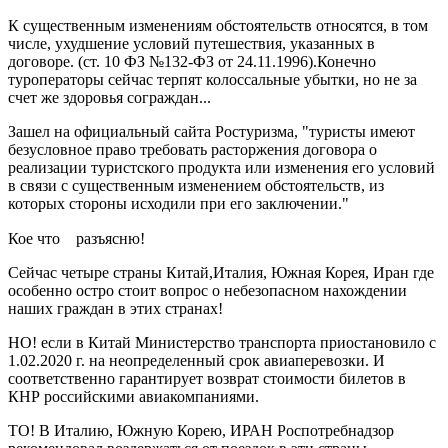
К существенным изменениям обстоятельств относятся, в том
числе, ухудшение условий путешествия, указанных в
договоре. (ст. 10 ФЗ №132-ФЗ от 24.11.1996).Конечно
туроператоры сейчас терпят колоссальные убытки, но не за
счет же здоровья сограждан...
Зашел на официальный сайта Ростуризма, "туристы имеют
безусловное право требовать расторжения договора о
реализации туристского продукта или изменения его условий
в связи с существенным изменением обстоятельств, из
которых стороны исходили при его заключении."
Кое что ⠀разъясню!
Сейчас четыре страны Китай,Италия, Южная Корея, Иран где
особенно остро стоит вопрос о небезопасном нахождении
наших граждан в этих странах!
НО! если в Китай Министерство транспорта приостановило с
1.02.2020 г. на неопределенный срок авиаперевозки. И
соответственно гарантирует возврат стоимости билетов в
КНР российскими авиакомпаниями.
ТО! В Италию, Южную Корею, ИРАН Роспотребнадзор