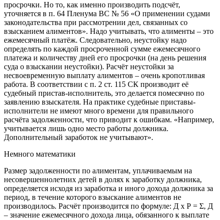
просрочки. Но то, как именно производить подсчёт,
уточняется в п. 64 Пленума ВС № 56 «О применении судами
законодательства при рассмотрении дел, связанных со
взысканием алиментов». Надо учитывать, что алименты – это
ежемесячный платёж. Следовательно, неустойку надо
определять по каждой просроченной сумме ежемесячного
платежа и количеству дней его просрочки (на день решения
суда о взыскании неустойки). Расчёт неустойки за
несвоевременную выплату алиментов – очень кропотливая
работа. В соответствии с п. 2 ст. 115 СК производит её
судебный пристав-исполнитель, это делается помесячно по
заявлению взыскателя. На практике судебные приставы-
исполнители не имеют много времени для правильного
расчёта задолженности, что приводит к ошибкам. «Например,
учитывается лишь одно место работы должника.
Дополнительный заработок не учитывают».
Немного математики
Размер задолженности по алиментам, уплачиваемым на
несовершеннолетних детей в долях к заработку должника,
определяется исходя из заработка и иного дохода должника за
период, в течение которого взыскание алиментов не
производилось. Расчёт производится по формуле: Д х Р = Σ, Д
– значение ежемесячного дохода лица, обязанного к выплате