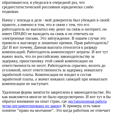
обратившегося, я убедился в очередной раз, что
среднестатистический россиянин юридически слабо
подкован.
Начну с эпизода в деле : мой доверитель был убежден в своей
правоте, а именно в том, что в связи с тем, что его
работодатель не выплатил ему денег на связь и интернет, он
имеет ПРАВО не выходить на связь и не отвечать на
электронные письма. Это заблуждение. В нашем случае это
привело к выговору и лишению премии. Прав работодатель?
Да! И вот почему. Данная выплата относится к разряду
компенсаций. Работодатель компенсирует затраты. И вот тут
важно знать, что по российскому законодательству за
задержку, приостановку этой самой компенсации он
ответственность не несет. Работодатель серьезно, вплоть до
уголовной, несет ответственность за задержку, невыплату
заработной платы. Компенсация не входит в состав
заработной платы, а значит никаких санкций при невыплате
компенсации не наступает.
Удаленная форма занятости закреплена в законодательстве. Но
как выясняется многое не было предусмотрено. И вот тут я бы
обратил внимание на опыт стран, где
дистанционная работа
четко регламентирована по закону
. К примеру, есть такое
понятие "право на молчание". Это когда работник не отвечает