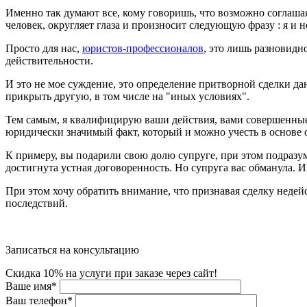
Именно так думают все, кому говоришь, что возможно соглашая
человек, округляет глаза и произносит следующую фразу : я и н
Просто для нас,
юристов-профессионалов
, это лишь разновидн
действительности.
И это не мое суждение, это определение притворной сделки дано
прикрыть другую, в том числе на "иных условиях".
Тем самым, я квалифицирую ваши действия, вами совершенные 
юридически значимый факт, который и можно учесть в основе 
К примеру, вы подарили свою долю супруге, при этом подразум
достигнута устная договоренность. Но супруга вас обманула. И
При этом хочу обратить внимание, что признавая сделку недей
последствий.
Записаться на консультацию
Скидка 10% на услуги при заказе через сайт!
Ваше имя
*
Ваш телефон
*