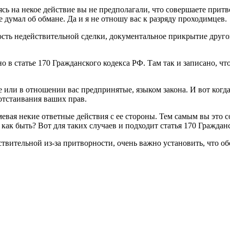
сь на некое действие вы не предполагали, что совершаете прит
е думал об обмане. Да и я не отношу вас к разряду проходимцев.
ость недействительной сделки, документальное прикрытие друг
 в статье 170 Гражданского кодекса РФ. Там так и записано, что
или в отношении вас предпринятые, языком закона. И вот когда
отстаивания ваших прав.
евая некие ответные действия с ее стороны. Тем самым вы это с
 как быть? Вот для таких случаев и подходит статья 170 Граждан
ствительной из-за притворности, очень важно установить, что о