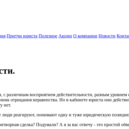
ция
Притчи юриста
Полезное
Акции
О компании
Новости
Конта
сти.
 с различным восприятием действительности, разным уровнем о
онник отрицания неравенства. Но в кабинете юриста они действи
у нет.
ые люди реагируют, понимают одну и туже юридическую позицию
ритворная сделка? Подумали? А я за вас отвечу - это простой обм