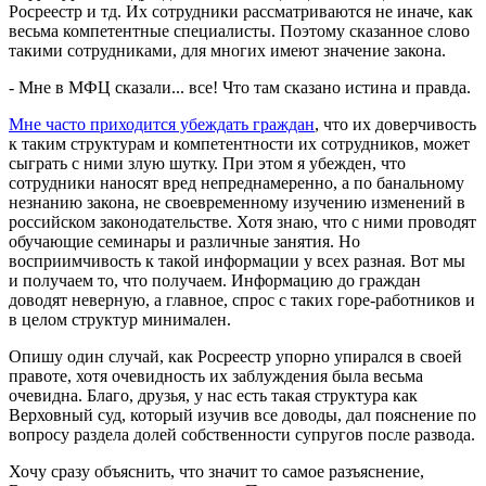
Росреестр и тд. Их сотрудники рассматриваются не иначе, как
весьма компетентные специалисты. Поэтому сказанное слово
такими сотрудниками, для многих имеют значение закона.
- Мне в МФЦ сказали... все! Что там сказано истина и правда.
Мне часто приходится убеждать граждан
, что их доверчивость
к таким структурам и компетентности их сотрудников, может
сыграть с ними злую шутку. При этом я убежден, что
сотрудники наносят вред непреднамеренно, а по банальному
незнанию закона, не своевременному изучению изменений в
российском законодательстве. Хотя знаю, что с ними проводят
обучающие семинары и различные занятия. Но
восприимчивость к такой информации у всех разная. Вот мы
и получаем то, что получаем. Информацию до граждан
доводят неверную, а главное, спрос с таких горе-работников и
в целом структур минимален.
Опишу один случай, как Росреестр упорно упирался в своей
правоте, хотя очевидность их заблуждения была весьма
очевидна. Благо, друзья, у нас есть такая структура как
Верховный суд, который изучив все доводы, дал пояснение по
вопросу раздела долей собственности супругов после развода.
Хочу сразу объяснить, что значит то самое разъяснение,