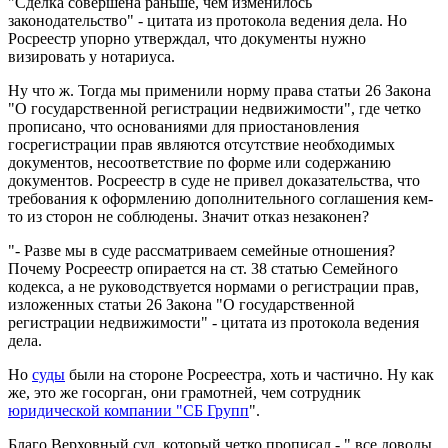
"Сделка совершена раньше, чем изменилось
законодательство" - цитата из протокола ведения дела. Но
Росреестр упорно утверждал, что документы нужно
визировать у нотариуса.
Ну что ж. Тогда мы применили норму права статьи 26 Закона
"О государственной регистрации недвижимости", где четко
прописано, что основаниями для приостановления
госрегистрации прав являются отсутствие необходимых
документов, несоответствие по форме или содержанию
документов. Росреестр в суде не привел доказательства, что
требования к оформлению дополнительного соглашения кем-
то из сторон не соблюдены. Значит отказ незаконен?
"- Разве мы в суде рассматриваем семейные отношения?
Почему Росреестр опирается на ст. 38 статью Семейного
кодекса, а не руководствуется нормами о регистрации прав,
изложенных статьи 26 Закона "О государственной
регистрации недвижимости" - цитата из протокола ведения
дела.
Но
суды
были на стороне Росреестра, хоть и частично. Ну как
же, это же госорган, они грамотней, чем сотрудник
юридической компании "СБ Групп
".
Благо Верховный суд, который четко прописал - " все доводы