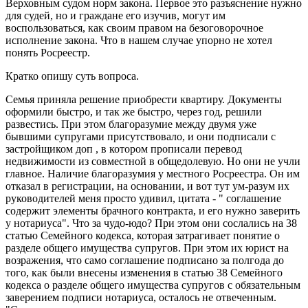
Верховным судом норм закона. Первое это разъяснение нужно
для судей, но и граждане его изучив, могут им
воспользоваться, как своим правом на безоговорочное
исполнение закона. Что в нашем случае упорно не хотел
понять Росреестр.
Кратко опишу суть вопроса.
Семья приняла решение приобрести квартиру. Документы
оформили быстро, и так же быстро, через год, решили
развестись. При этом благоразумие между двумя уже
бывшими супругами присутствовало, и они подписали с
застройщиком доп , в котором прописали перевод
недвижимости из совместной в общедолевую. Но они не учли
главное. Наличие благоразумия у местного Росреестра. Он им
отказал в регистрации, на основании, и вот тут ум-разум их
руководителей меня просто удивил, цитата - " соглашение
содержит элементы брачного контракта, и его нужно заверить
у нотариуса". Что за чудо-юдо? При этом они сослались на 38
статью Семейного кодекса, которая затрагивает понятие о
разделе общего имущества супругов. При этом их юрист на
возражения, что само соглашение подписано за полгода до
того, как были внесены изменения в статью 38 Семейного
кодекса о разделе общего имущества супругов с обязательным
заверением подписи нотариуса, осталось не отвеченным.