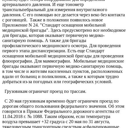
артериального давления. И еще тонометр
транспальпебральный для измерения внутриглазного
давления. С его помощью все делается через веко без контакта
с роговицей. Также в положении появилось новое
Приложение N 24. "Стандарт оснащения мобильной
медицинской бригады". Здесь предусмотрено все необходимое
для бригады, которая оказывает первичную медико-
санитарную помощь. А также для бригады
профилактического медицинского осмотра. Для проведения
первого этапа диспансеризации. Есть еще Стандарт
оснащения мобильной медицинской бригады для проведения
флюорографии. Для маммографии. Мобильные медицинские
бригады оказывают первичную медико-санитарную помощь,
в том числе и жителям населенных пунктов, расположенных
вдали от больниц и поликлиник, а также к которым трудно
добраться из-за погодных или географических условий.
Грузовикам ограничат проезд по трассам.
С 20 мая грузовикам временно будет ограничен проезд по
дорогам общего пользования федерального значения. Об этом
говорится в Приказе Федерального дорожного агентства от
11.04.2018 г. № 1088. Таким образом, если температура
воздуха превышает +32 градуса с 20 мая по 31 августа,
тяжеловесным транспортным средствам асфальтированные