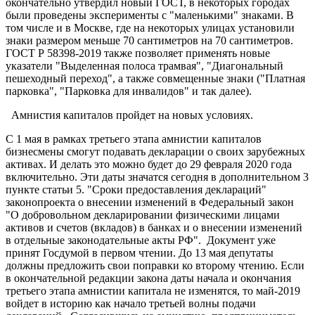
окончательно утвердил новый ГОСТ, в некоторых городах
были проведены эксперименты с "маленькими" знаками. В
том числе и в Москве, где на некоторых улицах установили
знаки размером меньше 70 сантиметров на 70 сантиметров.
ГОСТ Р 58398-2019 также позволяет применять новые
указатели "Выделенная полоса трамвая", "Диагональный
пешеходный переход", а также совмещенные знаки ("Платная
парковка", "Парковка для инвалидов" и так далее).
Амнистия капиталов пройдет на новых условиях.
С 1 мая в рамках третьего этапа амнистии капиталов
бизнесмены смогут подавать декларации о своих зарубежных
активах. И делать это можно будет до 29 февраля 2020 года
включительно. Эти даты значатся сегодня в дополнительном 3
пункте статьи 5. "Сроки предоставления деклараций"
законопроекта о внесении изменений в Федеральный закон
"О добровольном декларировании физическими лицами
активов и счетов (вкладов) в банках и о внесении изменений
в отдельные законодательные акты РФ". Документ уже
принят Госдумой в первом чтении. До 13 мая депутаты
должны предложить свои поправки ко второму чтению. Если
в окончательной редакции закона даты начала и окончания
третьего этапа амнистии капитала не изменятся, то май-2019
войдет в историю как начало третьей волны подачи