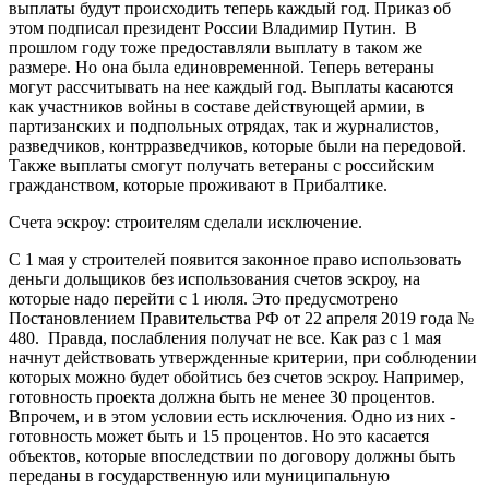
выплаты будут происходить теперь каждый год. Приказ об
этом подписал президент России Владимир Путин. В
прошлом году тоже предоставляли выплату в таком же
размере. Но она была единовременной. Теперь ветераны
могут рассчитывать на нее каждый год. Выплаты касаются
как участников войны в составе действующей армии, в
партизанских и подпольных отрядах, так и журналистов,
разведчиков, контрразведчиков, которые были на передовой.
Также выплаты смогут получать ветераны с российским
гражданством, которые проживают в Прибалтике.
Счета эскроу: строителям сделали исключение.
С 1 мая у строителей появится законное право использовать
деньги дольщиков без использования счетов эскроу, на
которые надо перейти с 1 июля. Это предусмотрено
Постановлением Правительства РФ от 22 апреля 2019 года №
480. Правда, послабления получат не все. Как раз с 1 мая
начнут действовать утвержденные критерии, при соблюдении
которых можно будет обойтись без счетов эскроу. Например,
готовность проекта должна быть не менее 30 процентов.
Впрочем, и в этом условии есть исключения. Одно из них -
готовность может быть и 15 процентов. Но это касается
объектов, которые впоследствии по договору должны быть
переданы в государственную или муниципальную