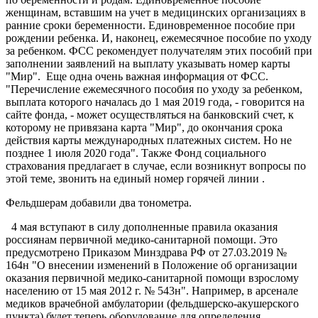
женщинам, вставшим на учет в медицинских организациях в
ранние сроки беременности. Единовременное пособие при
рождении ребенка. И, наконец, ежемесячное пособие по уходу
за ребенком. ФСС рекомендует получателям этих пособий при
заполнении заявлений на выплату указывать номер карты
"Мир". Еще одна очень важная информация от ФСС.
"Перечисление ежемесячного пособия по уходу за ребенком,
выплата которого началась до 1 мая 2019 года, - говорится на
сайте фонда, - может осуществляться на банковский счет, к
которому не привязана карта "Мир", до окончания срока
действия карты международных платежных систем. Но не
позднее 1 июля 2020 года". Также Фонд социального
страхования предлагает в случае, если возникнут вопросы по
этой теме, звонить на единый номер горячей линии .
Фельдшерам добавили два тонометра.
4 мая вступают в силу дополненные правила оказания
россиянам первичной медико-санитарной помощи. Это
предусмотрено Приказом Минздрава РФ от 27.03.2019 №
164н "О внесении изменений в Положение об организации
оказания первичной медико-санитарной помощи взрослому
населению от 15 мая 2012 г. № 543н". Например, в арсенале
медиков врачебной амбулатории (фельдшерско-акушерского
пункта) будет теперь оборудование для определения