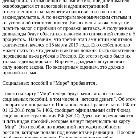
деклараций. Согласившись на амнистию, предприниматель
освобождается от налоговой и административной
ответственности за нарушения налогового и валютного
законодательства. А по некоторым экономическим статьям и
от уголовной ответственности. Бизнесмены также могут не
платить налог с прибыли от продажи активов. А полученные
дивиденды будут облагаться налогом по сниженной ставке в 5
процентов. Напомним, что третий этап амнистии капиталов
фактически начался с 15 марта 2019 года. Его особенностью
может стать то, что деньги и активы должны быть обязательно
переведены из-за рубежа в Россию. До этого нужно было их
только задекларировать. Впрочем, дождемся вступления в
силу нового закона. По экспертным оценкам, это должно
произойти в мае.
Социальных пособий в "Мире" прибавится .
Только на карту "Мир" теперь будут зачислять несколько
социальных пособий, в том числе и "детские деньги". Об этом
говорится в поправках в Постановлении Правительства РФ от
01.12.2018 года № 1466, сообщает официальный сайт Фонда
социального страхования РФ (ФСС). Здесь же перечисляются
и пять видов пособий, которые начнут перечислять на карту
"Мир". Это пособие по временной нетрудоспособности
россиян, которые попали под воздействие радиации. Пособие
по беременности и родам. Единовременное пособие