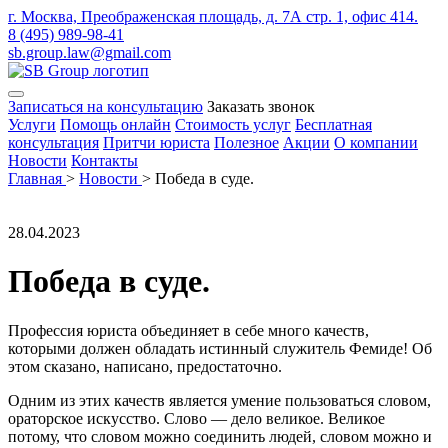
г. Москва, Преображенская площадь, д. 7А стр. 1, офис 414.
8 (495) 989-98-41
sb.group.law@gmail.com
Записаться на консультацию
Заказать звонок
Услуги
Помощь онлайн
Стоимость услуг
Бесплатная
консультация
Притчи юриста
Полезное
Акции
О компании
Новости
Контакты
Главная
>
Новости
>
Победа в суде.
28.04.2023
Победа в суде.
Профессия юриста объединяет в себе много качеств,
которыми должен обладать истинный служитель Фемиде! Об
этом сказано, написано, предостаточно.
Одним из этих качеств является умение пользоваться словом,
ораторское искусство. Слово — дело великое. Великое
потому, что словом можно соединить людей, словом можно и