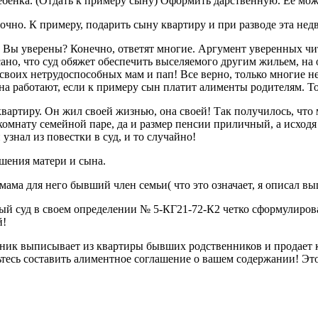
 ребенка. (Отдать к примеру сыну) Оформить дарственную. Ее мо
очно. К примеру, подарить сыну квартиру и при разводе эта не
. Вы уверены? Конечно, ответят многие. Аргумент уверенных чит
ано, что суд обяжет обеспечить выселяемого другим жильем, на 
воих нетрудоспособных мам и пап! Все верно, только многие не
она работают, если к примеру сын платит алименты родителям. Т
квартиру. Он жил своей жизнью, она своей! Так получилось, что
комнату семейной паре, да и размер пенсии приличный, а исходя 
узнал из повестки в суд, и то случайно!
шения матери и сына.
 мама для него бывший член семьи( что это означает, я описал вы
ый суд в своем определении № 5-КГ21-72-К2 четко сформулирова
й!
нник выписывает из квартиры бывших родственников и продает к
ьтесь составить алиментное соглашение о вашем содержании! Эт