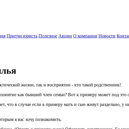
ция
Притчи юриста
Полезное
Акции
О компании
Новости
Конта
илья
ктической жизни, так и восприятии - кто такой родственник!
ое понятие как бывший член семьи? Вот к примеру может под это
ет, что в случае если к примеру мать и сын живут раздельно, у
оторым я вас хочу познакомить.