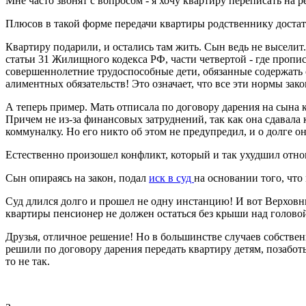
Мне часто звонят с вопросом - я хочу квартиру переписать на
Плюсов в такой форме передачи квартиры родственнику достат
Квартиру подарили, и остались там жить. Сын ведь не выселит
статьи 31 Жилищного кодекса РФ, части четвертой - где пропис
совершеннолетние трудоспособные дети, обязанные содержать с
алиментных обязательств! Это означает, что все эти нормы зак
А теперь пример. Мать отписала по договору дарения на сына 
Причем не из-за финансовых затруднений, так как она сдавала 
коммуналку. Но его никто об этом не предупредил, и о долге он 
Естественно произошел конфликт, который и так ухудшил отно
Сын опираясь на закон, подал
иск в суд
на основании того, что
Суд длился долго и прошел не одну инстанцию! И вот Верховн
квартиры пенсионер не должен остаться без крыши над голово
Друзья, отличное решение! Но в большинстве случаев собстве
решили по договору дарения передать квартиру детям, позабот
то не так.