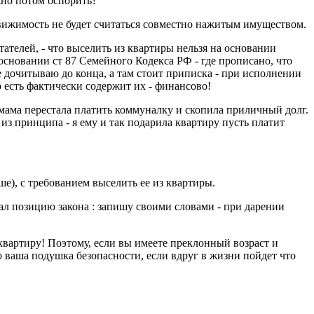
жно потом оспорить?
движимость не будет считаться совместно нажитым имуществом.
ателей, - что выселить из квартиры нельзя на основании
основании ст 87 Семейного Кодекса РФ - где прописано, что
 дочитываю до конца, а там стоит приписка - при исполнении
о есть фактически содержит их - финансово!
 мама перестала платить коммуналку и скопила приличный долг.
из принципа - я ему и так подарила квартиру пусть платит
ше), с требованием выселить ее из квартиры.
л позицию закона : запишу своими словами - при дарении
вартиру! Поэтому, если вы имеете преклонный возраст и
о ваша подушка безопасности, если вдруг в жизни пойдет что