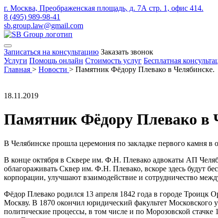
г. Москва, Преображенская площадь, д. 7А стр. 1, офис 414.
8 (495) 989-98-41
sb.group.law@gmail.com
Записаться на консультацию
Заказать звонок
Услуги
Помощь онлайн
Стоимость услуг
Бесплатная консульта
Главная
>
Новости
>
Памятник Фёдору Плевако в Челябинске.
18.11.2019
Памятник Фёдору Плевако в 
В Челябинске прошла церемония по закладке первого камня в 
В конце октября в Сквере им. Ф.Н. Плевако адвокаты АП Челя
облагораживать Сквер им. Ф.Н. Плевако, вскоре здесь будут бе
корпорации, улучшают взаимодействие и сотрудничество между
Фёдор Плевако родился 13 апреля 1842 года в городе Троицк О
Москву. В 1870 окончил юридический факультет Московского у
политические процессы, в том числе и по Морозовской стачке 1