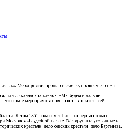
кты
левако. Мероприятие прошло в сквере, носящем его имя.
осадили 35 канадских клёнов. «Мы будем и дальше
вил, что такие мероприятия повышают авторитет всей
бласти. Летом 1851 года семья Плевако переместилась в
ри Московской судебной палате. Вёл крупные уголовные и
орических крестьян, дело севских крестьян, дело Бартенева,