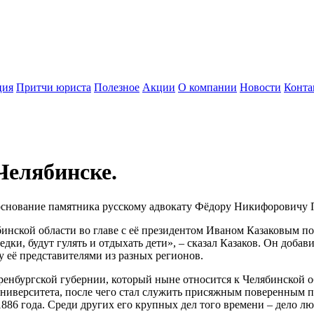
ция
Притчи юриста
Полезное
Акции
О компании
Новости
Конта
Челябинске.
основание памятника русскому адвокату Фёдору Никифоровичу П
бинской области во главе с её президентом Иваном Казаковым п
седки, будут гулять и отдыхать дети», – сказал Казаков. Он доба
 её представителями из разных регионов.
ренбургской губернии, который ныне относится к Челябинской о
ниверситета, после чего стал служить присяжным поверенным п
886 года. Среди других его крупных дел того времени – дело лют