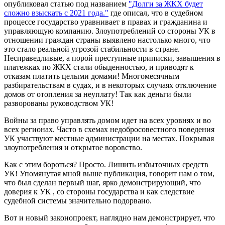
опубликовал статью под названием
"Долги за ЖКХ будет
сложно взыскать с 2021 года."
где описал, что в судебном
процессе государство уравнивает в правах и гражданина и
управляющую компанию. Злоупотреблений со стороны УК в
отношении граждан страны выявлено настолько много, что
это стало реальной угрозой стабильности в стране.
Несправедливые, а порой преступные приписки, завышения в
платежках по ЖКХ стали обыденностью, и приводят к
отказам платить целыми домами! Многомесячным
разбирательствам в судах, и в некоторых случаях отключение
домов от отопления за неуплату! Так как деньги были
разворованы руководством УК!
Войны за право управлять домом идет на всех уровнях и во
всех регионах. Часто в схемах недобросовестного поведения
УК участвуют местные администрации на местах. Покрывая
злоупотребления и открытое воровство.
Как с этим бороться? Просто. Лишить избыточных средств
УК! Упомянутая мной выше публикация, говорит нам о том,
что был сделан первый шаг, ярко демонстрирующий, что
доверия к УК , со стороны государства и как следствие
судебной системы значительно подорвано.
Вот и новый законопроект, наглядно нам демонстрирует, что