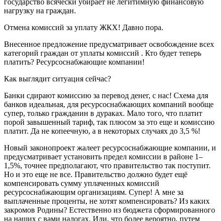
государство всячески убирает не легитимную финансовую
нагрузку на граждан.
Отмена комиссий за уплату ЖКХ! Давно пора.
Внесенное предложение предусматривает освобождение всех
категорий граждан от уплаты комиссий . Кто будет теперь
платить? Ресурсоснабжающие компании!
Как выглядит ситуация сейчас?
Банки сдирают комиссию за перевод денег, с нас! Схема для
банков идеальная, для ресурсоснабжающих компаний вообще
супер, только гражданин в дураках. Мало того, что платит
порой завышенный тариф, так плюсом за это еще и комиссию
платит. Да не копеечную, а в некоторых случаях до 3,5 %!
Новый законопроект жалеет ресурсоснабжающие компании, и
предусматривает установить предел комиссии в районе 1–
1,5%, точнее предполагают, что правительство так поступит.
Но и это еще не все. Правительство должно будет ещё
компенсировать сумму уплаченных комиссий
ресурсоснабжающим организациям. Супер! А мне за
выплаченные проценты, не хотят компенсировать? Из каких
закромов Родины? Естественно из бюджета сформированного
на наших с вами налогах. Или, что более вероятно, путем