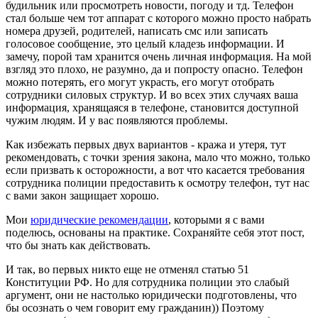
будильник или просмотреть новости, погоду и тд. Телефон
стал больше чем тот аппарат с которого можно просто набрать
номера друзей, родителей, написать смс или записать
голосовое сообщение, это целый кладезь информации. И
замечу, порой там хранится очень личная информация. На мой
взгляд это плохо, не разумно, да и попросту опасно. Телефон
можно потерять, его могут украсть, его могут отобрать
сотрудники силовых структур. И во всех этих случаях ваша
информация, хранящаяся в телефоне, становится доступной
чужим людям. И у вас появляются проблемы.
Как избежать первых двух вариантов - кража и утеря, тут
рекомендовать, с точки зрения закона, мало что можно, только
если призвать к осторожности, а вот что касается требования
сотрудника полиции предоставить к осмотру телефон, тут нас
с вами закон защищает хорошо.
Мои
юридические рекомендации
, которыми я с вами
поделюсь, основаны на практике. Сохраняйте себя этот пост,
что бы знать как действовать.
И так, во первых никто еще не отменял статью 51
Конституции РФ. Но для сотрудника полиции это слабый
аргумент, они не настолько юридически подготовлены, что
бы осознать о чем говорит ему гражданин)) Поэтому