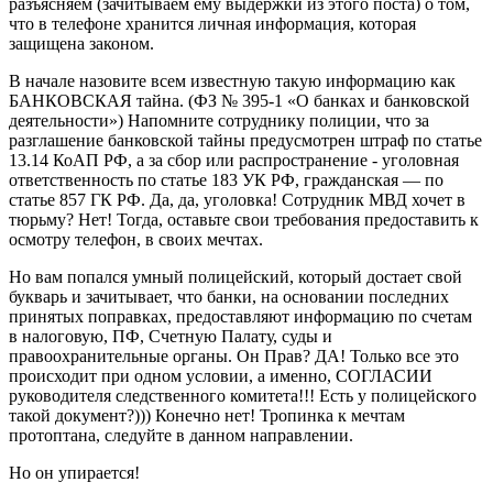
разъясняем (зачитываем ему выдержки из этого поста) о том,
что в телефоне хранится личная информация, которая
защищена законом.
В начале назовите всем известную такую информацию как
БАНКОВСКАЯ тайна. (ФЗ № 395-1 «О банках и банковской
деятельности») Напомните сотруднику полиции, что за
разглашение банковской тайны предусмотрен штраф по статье
13.14 КоАП РФ, а за сбор или распространение - уголовная
ответственность по статье 183 УК РФ, гражданская — по
статье 857 ГК РФ. Да, да, уголовка! Сотрудник МВД хочет в
тюрьму? Нет! Тогда, оставьте свои требования предоставить к
осмотру телефон, в своих мечтах.
Но вам попался умный полицейский, который достает свой
букварь и зачитывает, что банки, на основании последних
принятых поправках, предоставляют информацию по счетам
в налоговую, ПФ, Счетную Палату, суды и
правоохранительные органы. Он Прав? ДА! Только все это
происходит при одном условии, а именно, СОГЛАСИИ
руководителя следственного комитета!!! Есть у полицейского
такой документ?))) Конечно нет! Тропинка к мечтам
протоптана, следуйте в данном направлении.
Но он упирается!