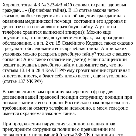
Хорошо, тогда ФЗ № 323-ФЗ «Об основах охраны здоровья
граждан…» (Врачебная тайна). В 13 статье закона четко
сказано, любые сведения о факте обращения гражданина за
оказанием медицинской помощи, состоянии его здоровья и
диагнозе и тп составляют врачебную тайну. А у вас на
телефоне хранится выписной эпикриз)) Можно еще
поумничать, что перед вступлением в брак, вы проходили
обследование, а в п. 2 ст. 15 Семейного Кодекса также сказано
: результат обследования есть врачебная тайна. А при каких
условиях можно раскрыть врачебную тайну? только с вашего
согласия! А вы такое согласие не даете)) Если полицейский
решит нарушить врачебную тайну, напомните ему, что по
статьям 13.14 и 28.4 КоАП РФ ему грозит административная
ответственность, а будет себя плохо вести , еще и уголовная
(статье 137 УК РФ)
В завершении я вам пропишу выверенную фразу для
доведения вашей правовой позиции сотруднику полиции при
низком знании с его стороны Российского законодательства :
требование на осмотр телефона незаконно, в моем телефоне
имеется охраняемая законом тайна.
При продолжении нарушения законности ваших прав,
предупредите сотрудника полиции о превышении им
должностных полномочий (статья 286 УК ), запишите его