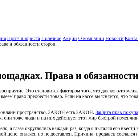
ция
Притчи юриста
Полезное
Акции
О компании
Новости
Конта
ава и обязанности сторон.
ощадках. Права и обязанности
восприятие. Это становится фактором того, что для кого-то меня
меем право преобести товар. Если на кассе выясняется, что това
 в онлайн пространство, ЗАКОН есть ЗАКОН.
Защита прав покупа
, они тоже люди и на них действует этот мир быстрой изменчивос
о, а глаза округлялись каждый раз, когда я пытался его ввести
ной цене, оплачен но не доставлен. Причина: продавец сослалс