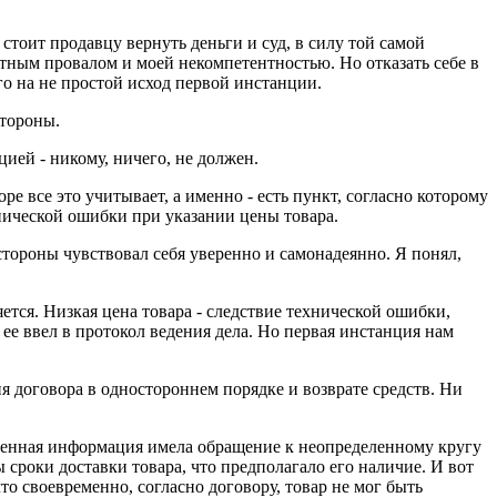
стоит продавцу вернуть деньги и суд, в силу той самой
ютным провалом и моей некомпетентностью. Но отказать себе в
о на не простой исход первой инстанции.
стороны.
цией - никому, ничего, не должен.
е все это учитывает, а именно - есть пункт, согласно которому
хнической ошибки при указании цены товара.
 стороны чувствовал себя уверенно и самонадеянно. Я понял,
тся. Низкая цена товара - следствие технической ошибки,
ее ввел в протокол ведения дела. Но первая инстанция нам
ия договора в одностороннем порядке и возврате средств. Ни
ещенная информация имела обращение к неопределенному кругу
 сроки доставки товара, что предполагало его наличие. И вот
что своевременно, согласно договору, товар не мог быть