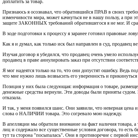
доплатить за товар.
Признаюсь я осознавал, что обратившийся ПРАВ в своих требов
изменчивости мира, может качнуться не в нашу пользу, а при 
защите ЗАКОННЫХ требований обратившегося я не мог. И сразу
В ходе подготовки к процессу я заранее готовил правовые лов
Как я и думал, как только иск был направлен в суд, продавец в
Изучая договор я убедился, что продавец очень умело использу
продавец в праве аннулировать заказ при отсутствии соответс
Я мог надеятся только на то, что они допустят ошибку. Ведь п
что мне нужно лишь возвысить его уверенность и прикинуться
Позиция у них была следующая: информация о товаре, размещен
денежные средства вернули. Эти доводы были приняты судом. Н
отказала.
И так, у меня появился шанс. Они заявили, что неверная цена 
слова о НАЛИЧИИ товара. Это согревало мою надежду.
В апелляции мы обратили внимание на факт наличия товара, а
лиц и содержало все существенные условия договора, то есть 
тут та сторона "посыпалась". Они в противоречие с первой инст