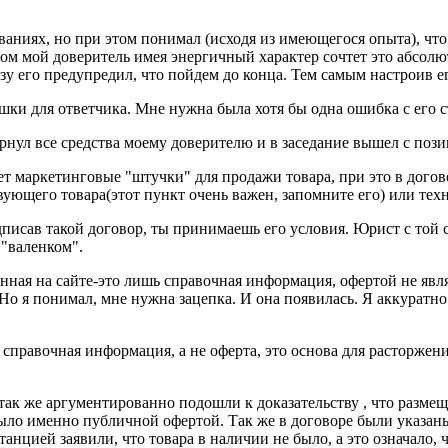
аниях, но при этом понимал (исходя из имеющегося опыта), что 
этом мой доверитель имея энергичный характер сочтет это абсол
 его предупредил, что пойдем до конца. Тем самым настроив ег
ушки для ответчика. Мне нужна была хотя бы одна ошибка с его 
ернул все средства моему доверителю и в заседание вышел с пози
ет маркетинговые "штучки" для продажи товара, при это в договор
твующего товара(этот пункт очень важен, запомните его) или те
одписав такой договор, ты принимаешь его условия. Юрист с той
 "валенком".
ная на сайте-это лишь справочная информация, офертой не являе
о я понимал, мне нужна зацепка. И она появилась. Я аккуратно 
и справочная информация, а не оферта, это основа для расторжен
 так же аргументированно подошли к доказательству , что разм
было именно публичной офертой. Так же в договоре были указаны
анцией заявили, что товара в наличии не было, а это означало, 