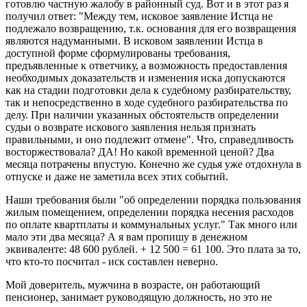
готовлю частную жалобу в районный суд. Вот и в этот раз я
получил ответ: "Между тем, исковое заявление Истца не
подлежало возвращению, т.к. основания для его возвращения
являются надуманными. В исковом заявлении Истца в
доступной форме сформулированы требования,
предъявленные к ответчику, а возможность предоставления
необходимых доказательств и изменения иска допускаются
как на стадии подготовки дела к судебному разбирательству,
так и непосредственно в ходе судебного разбирательства по
делу. При наличии указанных обстоятельств определении
судьи о возврате искового заявления нельзя признать
правильными, и оно подлежит отмене". Что, справедливость
восторжествовала? ДА! Но какой временной ценой? Два
месяца потрачены впустую. Конечно же судья уже отдохнула в
отпуске и даже не заметила всех этих событий.
Наши требования были "об определении порядка пользования
жилым помещением, определении порядка несения расходов
по оплате квартплаты и коммунальных услуг." Так много или
мало эти два месяца? А я вам пропишу в денежном
эквиваленте: 48 600 рублей. + 12 500 = 61 100. Это плата за то,
что кто-то посчитал - иск составлен неверно.
Мой доверитель, мужчина в возрасте, он работающий
пенсионер, занимает руководящую должность, но это не