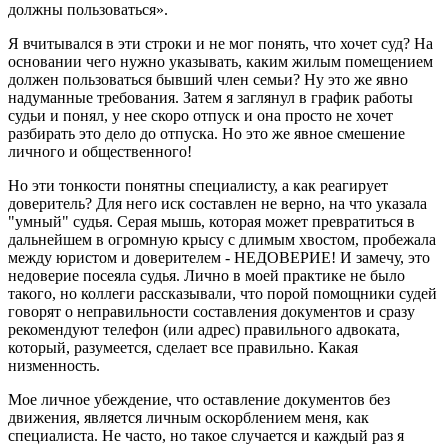
должны пользоваться».
Я вчитывался в эти строки и не мог понять, что хочет суд? На
основании чего нужно указывать, каким жилым помещением
должен пользоваться бывший член семьи? Ну это же явно
надуманные требования. Затем я заглянул в график работы
судьи и понял, у нее скоро отпуск и она просто не хочет
разбирать это дело до отпуска. Но это же явное смешение
личного и общественного!
Но эти тонкости понятны специалисту, а как реагирует
доверитель? Для него иск составлен не верно, на что указала
"умный" судья. Серая мышь, которая может превратиться в
дальнейшем в огромную крысу с длимым хвостом, пробежала
между юристом и доверителем - НЕДОВЕРИЕ! И замечу, это
недоверие посеяла судья. Лично в моей практике не было
такого, но коллеги рассказывали, что порой помощники судей
говорят о неправильности составления документов и сразу
рекомендуют телефон (или адрес) правильного адвоката,
который, разумеется, сделает все правильно. Какая
низменность.
Мое личное убеждение, что оставление документов без
движения, является личным оскорблением меня, как
специалиста. Не часто, но такое случается и каждый раз я