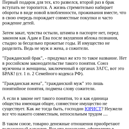
Первый подарок для тех, кто развелся, второй раз в брак
вступать не торопится. А жизнь стремительно набирает
обороты в виде новой влюбленности, проживания вместе, что
в свою очередь порождает совместные покупки и часто
рождение детей.
Затем закат, чувства остыли, штампа в паспорте нет, перед
законом как Адам и Ева после вкушения яблока познания,
стыдно за бесцельно прожитые годы. И имущество не
разделить. Ведь не муж и жена, а сожители.
"Гражданский брак", - придумал же кто то такое название. Нет
в российском законодательстве такого понятия. Союз
мужчины и женщины, заключенный в органах ЗАГС, вот это
БРАК! (ст. 1 п. 2 Семейного кодекса РФ).
"Гражданская жена", "гражданский муж" это лишь
понятийное понятия, подмена слову сожители.
А если в законе нет такого понятия, то и как единица
общества имеющая общее, совместное имущество не
существует. Как же тогда быть, господин
ЮРИСТ
? Неужели
все что нажито совместным, непосильным трудом ....
В таком союзе, товарно денежные отношения приобретают
выраженный характер. Все что покупаете, оформляете в