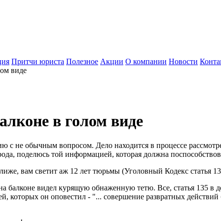
ция
Притчи юриста
Полезное
Акции
О компании
Новости
Конта
лом виде
алконе в голом виде
ю с не обычным вопросом. Дело находится в процессе рассмотре
 рода, поделюсь той информацией, которая должна поспособство
глиже, вам светит аж 12 лет тюрьмы (Уголовный Кодекс статья 135
на балконе видел курящую обнаженную тетю. Все, статья 135 в 
ей, которых он оповестил - "... совершение развратных действи