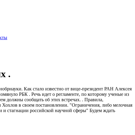
кты
х .
нобрнауки. Как стало известно от вице-президент РАН Алексея
омянуло РБК . Речь идет о регламенте, по которому ученые из
м должны сообщать об этих встречах. . Правила,
 Хохлов в своем постановлении. "Ограничения, либо мелочная
ии и стагнации российской научной сферы" Будем ждать