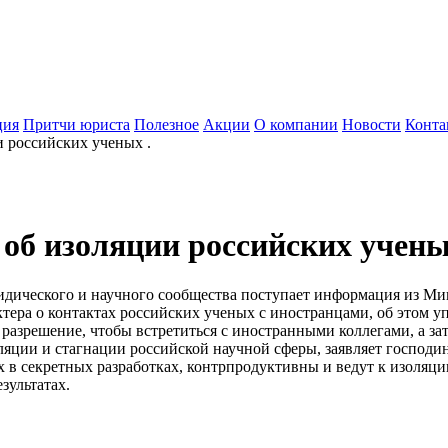
ция
Притчи юриста
Полезное
Акции
О компании
Новости
Конта
 российских ученых .
об изоляции российских учены
ридического и научного сообщества поступает информация из Ми
тера о контактах российских ученых с иностранцами, об этом уп
решение, чтобы встретиться с иностранными коллегами, а зате
ции и стагнации российской научной сферы, заявляет господин
х в секретных разработках, контрпродуктивны и ведут к изоляц
зультатах.