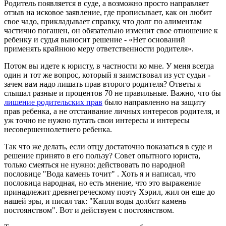
Родитель появляется в суде, а возможно просто направляет
отзыв на исковое заявление, где прописывает, как он любит
свое чадо, прикладывает справку, что долг по алиментам
частично погашен, он обязательно изменит свое отношение к
ребенку и судья выносит решение - «Нет оснований
применять крайнюю меру ответственности родителя».
Потом вы идете к юристу, в частности ко мне. У меня всегда
один и тот же вопрос, который я заимствовал из уст судьи -
зачем вам надо лишать прав второго родителя? Ответы я
слышал разные и процентов 70 не правильные. Важно, что бы
лишение родительских прав
было направленно на защиту
прав ребенка, а не отстаивание личных интересов родителя, и
уж точно не нужно путать свои интересы и интересы
несовершеннолетнего ребенка.
Так что же делать, если отцу достаточно показаться в суде и
решение принято в его пользу? Совет опытного юриста,
только смеяться не нужно: действовать по народной
пословице "Вода камень точит" . Хоть я и написал, что
пословица народная, но есть мнение, что это выражение
принадлежит древнегреческому поэту Хэрил, жил он еще до
нашей эры, и писал так: "Капля воды долбит камень
постоянством". Вот и действуем с постоянством.