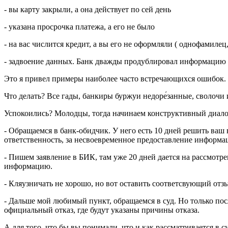
- вы карту закрыли, а она действует по сей день
- указана просрочка платежа, а его не было
- на вас числится кредит, а вы его не оформляли ( однофамиле
- задвоение данных. Банк дважды продублировал информацию 
Это я привел примеры наиболее часто встречающихся ошибок.
Что делать? Все гады, банкиры буржуи недоре́занные, сволочи 
Успокоились? Молодцы, тогда начинаем конструктивный диало
- Обращаемся в банк-обидчик. У него есть 10 дней решить ваш 
ответственность, за несвоевременное предоставление информа
- Пишем заявление в БИК, там уже 20 дней дается на рассмотре
информацию.
- Кляузничать не хорошо, но вот оставить соответсвующий отзыв
- Дальше мой любимый пункт, обращаемся в суд. Но только посл
официальный отказ, где будут указаны причины отказа.
А для того, что бы вы понимали, что и как рассматривается в 