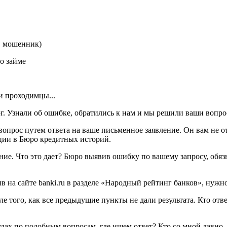
ц, мошенник)
о займе
и проходимцы...
г. Узнали об ошибке, обратились к нам и мы решили ваши вопро
вопрос путем ответа на ваше письменное заявление. Он вам не о
ции в Бюро кредитных историй.
ние. Что это дает? Бюро выявив ошибку по вашему запросу, обяз
 на сайте banki.ru в разделе «Народный рейтинг банков», нужно. 
е того, как все предыдущие пункты не дали результата. Кто отв
судах по подобным вопросам, где ищем ответ? Кто со мной давно,