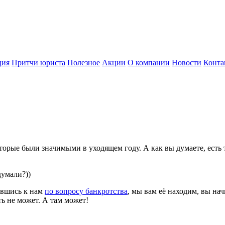
ция
Притчи юриста
Полезное
Акции
О компании
Новости
Конта
торые были значимыми в уходящем году. А как вы думаете, есть
думали?))
ившись к нам
по вопросу банкротства
, мы вам её находим, вы нач
ыть не может. А там может!