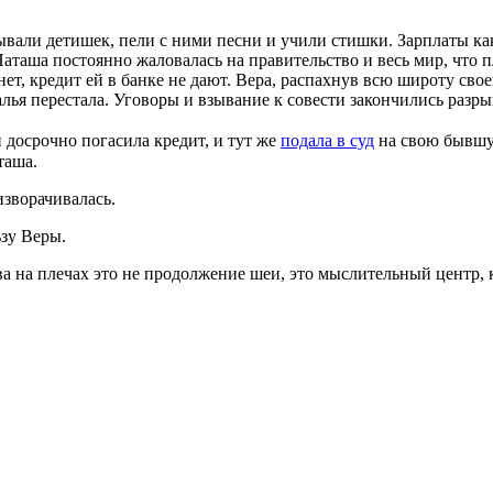
ывали детишек, пели с ними песни и учили стишки. Зарплаты как
 Наташа постоянно жаловалась на правительство и весь мир, что п
ет, кредит ей в банке не дают. Вера, распахнув всю широту сво
талья перестала. Уговоры и взывание к совести закончились ра
и досрочно погасила кредит, и тут же
подала в суд
на свою бывшую
таша.
изворачивалась.
ьзу Веры.
ова на плечах это не продолжение шеи, это мыслительный центр,