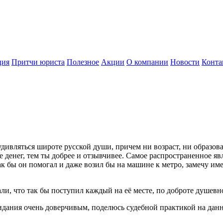
ция
Притчи юриста
Полезное
Акции
О компании
Новости
Конта
удивляться широте русской души, причем ни возраст, ни образов
денег, тем ты добрее и отзывчивее. Самое распространенное явлен
ак бы он помогал и даже возил бы на машине к метро, замечу имен
али, что так бы поступил каждый на её месте, по доброте душев
азидания очень доверчивым, поделюсь судебной практикой на данн