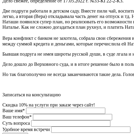
Дело свежее, определение от 17.05.2022 г. №33-КГ22-2-К3.
Две подруги работали в детском саду. Вместе пили чай, воспит
легко, а вторая (Вера) откладывала часть денег на отпуск и тд.
Наташи появился супер план, но реализовать его возможности н
Наталье. Как не сложно догадаться план рухнул, и платить На
Вера конфликт с банком не захотела, собрала свои сбережения 
между суммой кредита и деньгами, которые перечислила ей На
Бывшая подруга не имея широты русской души, в суде лгала и 
Дело дошло до Верховного суда, и в итоге решение было в пол
Но так благополучно не всегда заканчиваются такие дела. Гол
Записаться на консультацию
Скидка 10% на услуги при заказе через сайт!
Ваше имя
*
Ваш телефон
*
Суть вопроса
Удобное время встречи