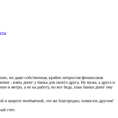
кты
ание, ни даже собственная, крайне непростая финансовая
ие - взять денег у банка для своего друга. Не мужа, а друга и
но к метро, а не на работу, но вот беда, злые банки денег ему
ной и широте необъятной, это же благородно, помогать другим!
ый счет.