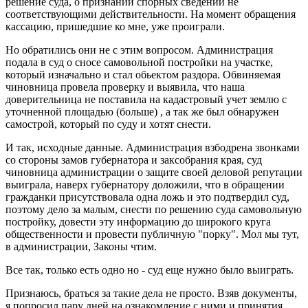
решение суда, о признании спорных сведений не
соответствующими действительности. На момент обращения
кассацию, пришедшие ко мне, уже проиграли.
Но обратились они не с этим вопросом. Администрация
подала в суд о сносе самовольной постройки на участке,
который изначально и стал обьектом раздора. Обвиняемая
чиновница провела проверку и выявила, что наша
доверительница не поставила на кадастровый учет землю с
уточненной площадью (больше) , а так же был обнаружен
самострой, который по суду и хотят снести.
И так, исходные данные. Администрация взбодрена звонками
со стороны замов губернатора и заксобрания края, суд
чиновница администрации о защите своей деловой репутации
выиграла, наверх губернатору доложили, что в обращении
гражданки присутствовала одна ложь и это подтвердил суд,
поэтому дело за малым, снести по решению суда самовольную
постройку, довести эту информацию до широкого круга
общественности и провести публичную "порку". Мол мы тут,
в администрации, Законы чтим.
Все так, только есть одно но - суд еще нужно было выиграть.
Признаюсь, браться за такие дела не просто. Взяв документы,
я попросил пару дней на ознакомление с ними и принятия