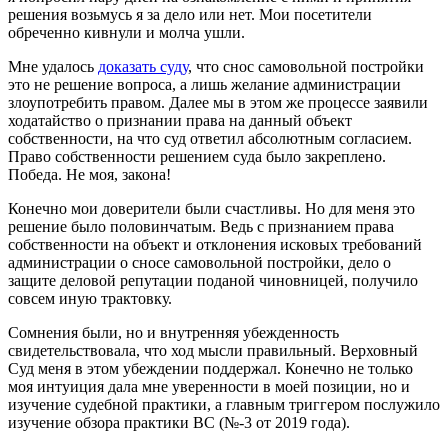
решения возьмусь я за дело или нет. Мои посетители
обреченно кивнули и молча ушли.
Мне удалось
доказать суду
, что снос самовольной постройки
это не решение вопроса, а лишь желание администрации
злоупотребить правом. Далее мы в этом же процессе заявили
ходатайство о признании права на данный объект
собственности, на что суд ответил абсолютным согласием.
Право собственности решением суда было закреплено.
Победа. Не моя, закона!
Конечно мои доверители были счастливы. Но для меня это
решение было половинчатым. Ведь с признанием права
собственности на объект и отклонения исковых требований
администрации о сносе самовольной постройки, дело о
защите деловой репутации поданой чиновницей, получило
совсем иную трактовку.
Сомнения были, но и внутренняя убежденность
свидетельствовала, что ход мысли правильный. Верховный
Суд меня в этом убеждении поддержал. Конечно не только
моя интуиция дала мне уверенности в моей позиции, но и
изучение судебной практики, а главным триггером послужило
изучение обзора практики ВС (№-3 от 2019 года).