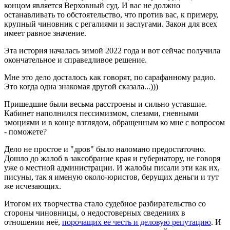
концом является Верховный суд. И вас не должно
останавливать то обстоятельство, что против вас, к примеру,
крупный чиновник с регалиями и заслугами. Закон для всех
имеет равное значение.
Эта история началась зимой 2022 года и вот сейчас получила
окончательное и справедливое решение.
Мне это дело досталось как говорят, по сарафанному радио.
Это когда одна знакомая другой сказала...)))
Пришедшие были весьма расстроены и сильно уставшие.
Кабинет наполнился пессимизмом, слезами, гневными
эмоциями и в конце взглядом, обращенным ко мне с вопросом
- поможете?
Дело не простое и "дров" было наломано предостаточно.
Дошло до жалоб в заксобрание края и губернатору, не говоря
уже о местной администрации. И жалобы писали эти как их,
писуны, так я именую около-юристов, берущих деньги и тут
же исчезающих.
Итогом их творчества стало судебное разбирательство со
стороны чиновницы, о недостоверных сведениях в
отношении неё,
порочащих ее честь и деловую репутацию
. И