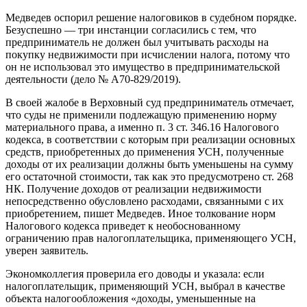
Медведев оспорил решение налоговиков в судебном порядке.
Безуспешно — три инстанции согласились с тем, что
предприниматель не должен был учитывать расходы на
покупку недвижимости при исчислении налога, потому что
он не использовал это имущество в предпринимательской
деятельности (дело № А70-829/2019).
В своей жалобе в Верховный суд предприниматель отмечает,
что суды не применили подлежащую применению норму
материального права, а именно п. 3 ст. 346.16 Налогового
кодекса, в соответствии с которым при реализации основных
средств, приобретенных до применения УСН, полученные
доходы от их реализации должны быть уменьшены на сумму
его остаточной стоимости, так как это предусмотрено ст. 268
НК. Получение доходов от реализации недвижимости
непосредственно обусловлено расходами, связанными с их
приобретением, пишет Медведев. Иное толкование норм
Налогового кодекса приведет к необоснованному
ограничению прав налогоплательщика, применяющего УСН,
уверен заявитель.
Экономколлегия проверила его доводы и указала: если
налогоплательщик, применяющий УСН, выбрал в качестве
объекта налогообложения «доходы, уменьшенные на