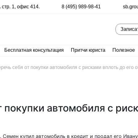
стр. 1, офис 414.
8 (495) 989-98-41
sb.gro
Записа
Бесплатная консультация
Притчи юриста
Полезное
еречь себя от покупки автомобиля с рисками вплоть до его 
т покупки автомобиля с риск
. Семен купил автомобиль в кредит и продал его Ивану 