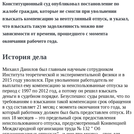
Конституционный суд опубликовал постановление по
жалобе граждан, которые не смогли при увольнении
взыскать компенсацию за неотгулянный отпуск, и указал,
что взыскать такую задолженность можно вне
зависимости от времени, прошедшего с момента
окончания рабочего года.
История дела
Михаил Данилов был главным научным сотрудником
Института теоретической и экспериментальной физики и в
2015 году уволился. При увольнении работодатель не
выплатил ему компенсацию за неиспользованные отпуска за
период с 1997 по 2012 год, а потому он решил взыскать
деньги в судебном порядке. Безуспешно: суды решили, что по
требованиям о взыскании такой компенсации срок обращения
в суд составляет 21 месяц с момента окончания того года, за
который работнику должен был быть предоставлен отпуск. Из
них 18 месяцев – это предельный срок предоставления
неиспользованного отпуска, предусмотренный Конвенцией
Междкгародной организации труда № 132 " Об
ограничиваемых отпусках" , и еще три месяца – срок для