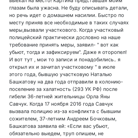
выехал на место! Картина представшая моим
глазам была ужасна. Не буду описывать детали,
но речь идет о домашнем насилии. Быстро по
месту приняв все необходимые в таких случаях
меры,вызвали участкового. Когда участковый
полицейский практически дословно на наше
требование принять меры, заявил- " вот как
убьют, тогда и зафиксируем". Даже я оторопел!
И вот тут , мои то записи и понадобились.. я
открыл их и зачитал участковому " в июле
этого года, бывшую участковую Наталью
Башкатову на два года отправили в колонию-
поселение за халатность (293 УК РФ) после
гибели 36-летней жительницы Орла Яны
Савчук. Когда 17 ноября 2016 года Савчук
вызвала полицию из-за конфликта с бывшим
сожителем, 37-летним Андреем Бочковым,
Башкатова заявила ей: «Если вас убьют,
обязательно выедем, труп опишем, не