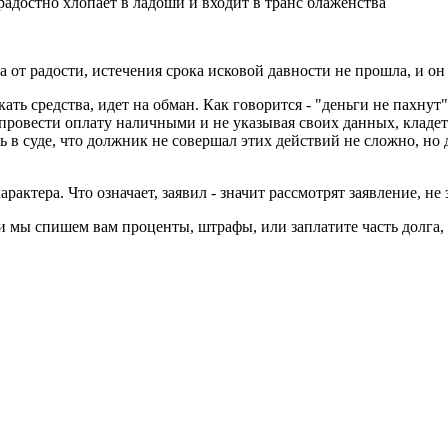
радостно хлопает в ладоши и входит в транс блаженства
а от радости, истечения срока исковой давности не прошла, и он
ать средства, идет на обман. Как говорится - "деньги не пахну
овести оплату наличными и не указывая своих данных, кладет 
 в суде, что должник не совершал этих действий не сложно, но 
актера. Что означает, заявил - значит рассмотрят заявление, не 
мы спишем вам проценты, штрафы, или заплатите часть долга, а 