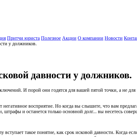
ция
Притчи юриста
Полезное
Акции
О компании
Новости
Конта
сти у должников.
сковой давности у должников.
лючений. И порой они годятся для вашей пятой точки, а не для
ют негативное восприятие. Но когда вы слышите, что вам предлаг
, штрафы и останется только основной долг... вы несетесь сове
лу вступает такое понятие, как срок исковой давности. Когда есл