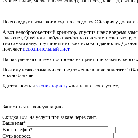
курите трубку молча и в сторонке))) ваш поезд ушел. Должник 
.
Но его вдруг вызывают в суд, по его долгу. Эйфория у должник
А вот недобросовестный кредитор, упустив шанс вовремя взыск
Элекснет, QIWI или любую платёжную систему, позволяющую пр
тем самым аннулируя понятие срока исковой давности. Доказать
получает
исполнительный лист
.
Наша судебная система построена на принципе заявительного хар
Поэтому всякое заманчивое предложение в виде оплатите 10% и 
можно больше.
Бдительность и
звонок юристу
- вот ваш ключ к успеху.
Записаться на консультацию
Скидка 10% на услуги при заказе через сайт!
Ваше имя
*
Ваш телефон
*
Суть вопроса