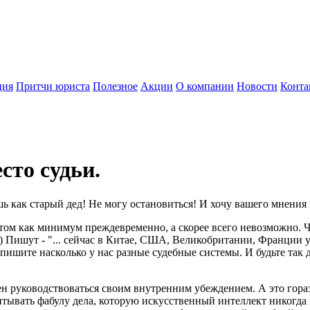
ция
Притчи юриста
Полезное
Акции
О компании
Новости
Конта
сто судьи.
шь как старый дед! Не могу остановиться! И хочу вашего мнения 
ектом как минимум преждевременно, а скорее всего невозможно
 Пишут - "... сейчас в Китае, США, Великобритании, Франции у
опишите насколько у нас разные судебные системы. И будьте так
ен руководствоваться своим внутренним убеждением. А это гора
итывать фабулу дела, которую искусственный интеллект никогда 