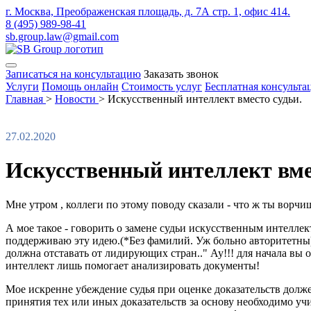
г. Москва, Преображенская площадь, д. 7А стр. 1, офис 414.
8 (495) 989-98-41
sb.group.law@gmail.com
Записаться на консультацию
Заказать звонок
Услуги
Помощь онлайн
Стоимость услуг
Бесплатная консульта
Главная
>
Новости
>
Искусственный интеллект вместо судьи.
27.02.2020
Искусственный интеллект вме
Мне утром , коллеги по этому поводу сказали - что ж ты ворчи
А мое такое - говорить о замене судьи искусственным интелл
поддерживаю эту идею.(*Без фамилий. Уж больно авторитетны)
должна отставать от лидирующих стран.." Ау!!! для начала вы 
интеллект лишь помогает анализировать документы!
Мое искренне убеждение судья при оценке доказательств долж
принятия тех или иных доказательств за основу необходимо уч