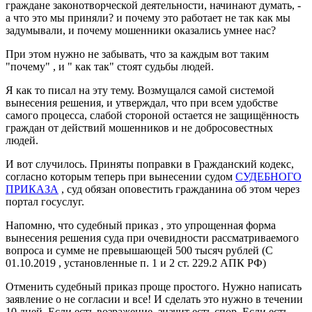
граждане законотворческой деятельности, начинают думать, -
а что это мы приняли? и почему это работает не так как мы
задумывали, и почему мошенники оказались умнее нас?
При этом нужно не забывать, что за каждым вот таким
"почему" , и " как так" стоят судьбы людей.
Я как то писал на эту тему. Возмущался самой системой
вынесения решения, и утверждал, что при всем удобстве
самого процесса, слабой стороной остается не защищённость
граждан от действий мошенников и не добросовестных
людей.
И вот случилось. Приняты поправки в Гражданский кодекс,
согласно которым теперь при вынесении судом
СУДЕБНОГО
ПРИКАЗА
, суд обязан оповестить гражданина об этом через
портал госуслуг.
Напомню, что судебный приказ , это упрощенная форма
вынесения решения суда при очевидности рассматриваемого
вопроса и сумме не превышающей 500 тысяч рублей (С
01.10.2019 , установленные п. 1 и 2 ст. 229.2 АПК РФ)
Отменить судебный приказ проще простого. Нужно написать
заявление о не согласии и все! И сделать это нужно в течении
10 дней. Если есть возражение, значит есть спор. Если есть