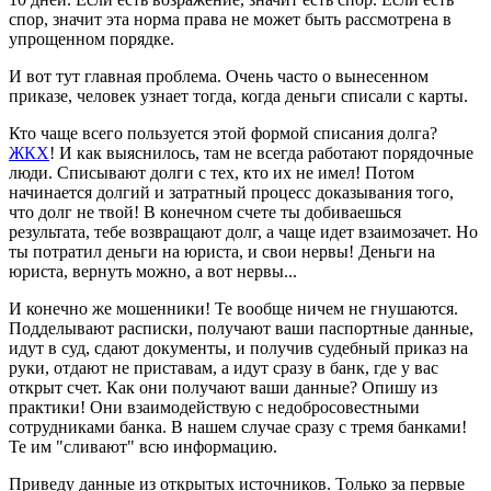
спор, значит эта норма права не может быть рассмотрена в
упрощенном порядке.
И вот тут главная проблема. Очень часто о вынесенном
приказе, человек узнает тогда, когда деньги списали с карты.
Кто чаще всего пользуется этой формой списания долга?
ЖКХ
! И как выяснилось, там не всегда работают порядочные
люди. Списывают долги с тех, кто их не имел! Потом
начинается долгий и затратный процесс доказывания того,
что долг не твой! В конечном счете ты добиваешься
результата, тебе возвращают долг, а чаще идет взаимозачет. Но
ты потратил деньги на юриста, и свои нервы! Деньги на
юриста, вернуть можно, а вот нервы...
И конечно же мошенники! Те вообще ничем не гнушаются.
Подделывают расписки, получают ваши паспортные данные,
идут в суд, сдают документы, и получив судебный приказ на
руки, отдают не приставам, а идут сразу в банк, где у вас
открыт счет. Как они получают ваши данные? Опишу из
практики! Они взаимодействую с недобросовестными
сотрудниками банка. В нашем случае сразу с тремя банками!
Те им "сливают" всю информацию.
Приведу данные из открытых источников. Только за первые