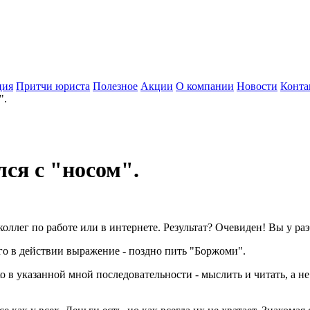
ция
Притчи юриста
Полезное
Акции
О компании
Новости
Конта
".
ся с "носом".
оллег по работе или в интернете. Результат? Очевиден! Вы у ра
его в действии выражение - поздно пить "Боржоми".
ко в указанной мной последовательности - мыслить и читать, а н
.