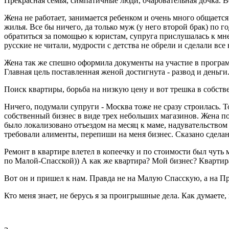
Прекрасная семья, симпатичные люди, очаровательная дочка. Все
Жена не работает, занимается ребенком и очень много общается
жилья. Все бы ничего, да только муж (у него второй брак) по г
обратиться за помощью к юристам, супруга прислушалась к мнен
русские не читали, мудрости с детства не обрели и сделали все 
Жена так же спешно оформила документы на участие в программе
Главная цель поставленная женой достигнута - развод и деньги
Поиск квартиры, борьба на низкую цену и вот трешка в собст
Ничего, подумали супруги - Москва тоже не сразу строилась. 
собственный бизнес в виде трех небольших магазинов. Жена п
было локализовано отъездом на месяц к маме, надувательством 
требовали алименты, перепиши на меня бизнес. Сказано сделан
Ремонт в квартире влетел в копеечку и по стоимости был чуть 
по Малой-Спасской)) А как же квартира? Мой бизнес? Квартира 
Вот он и пришел к нам. Правда не на Малую Спасскую, а на П
Кто меня знает, не берусь я за проигрышные дела. Как думаете, 