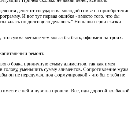
ситуация? Причем сколько не давай денег, все мало.
ыделения денег от государства молодой семье на приобретение
рограмму. И вот тут первая ошибка - вместо того, что бы
азывалась но долго дело делалось." Но наши герои сказки
, что сумма меньше чем могла бы быть, оформив на троих.
 капитальный ремонт.
ервого брака приличную сумму алиментов, так как имел
о в голову, уменьшить сумму алиментов. Сопротивление мужа
абы он не передумал, под формулировкой - что бы с тебя не
а вместе с ней и чувства прошли. Все, иди дорогой колбаской