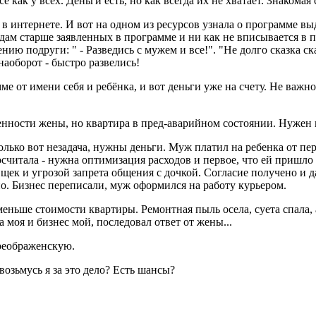
 как у всех. Деньги есть, но как всегда их не хватает. Знакомая 
 в интернете. И вот на одном из ресурсов узнала о программе в
одам старше заявленных в программе и ни как не вписывается в п
ию подруги: " - Разведись с мужем и все!". "Не долго сказка ск
наоборот - быстро развелись!
 от имени себя и ребёнка, и вот деньги уже на счету. Не важно
.
венности жены, но квартира в пред-аварийном состоянии. Нужен
Только вот незадача, нужны деньги. Муж платил на ребенка от п
осчитала - нужна оптимизация расходов и первое, что ей пришл
щек и угрозой запрета общения с дочкой. Согласие получено и д
о. Бизнес переписали, муж оформился на работу курьером.
меньше стоимости квартиры. Ремонтная пыль осела, суета спала, 
моя и бизнес мой, последовал ответ от жены...
реображенскую.
возьмусь я за это дело? Есть шансы?