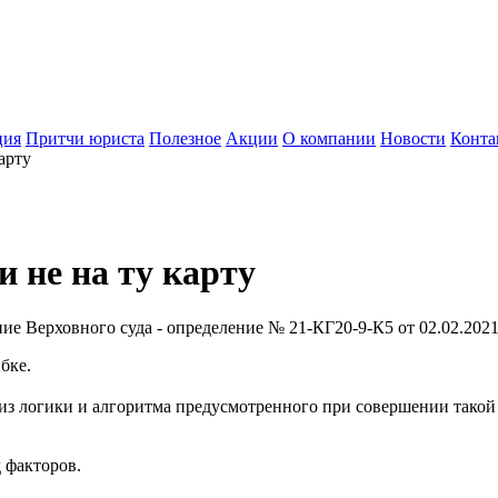
ция
Притчи юриста
Полезное
Акции
О компании
Новости
Конта
арту
и не на ту карту
ие Верховного суда - определение № 21-КГ20-9-К5 от 02.02.2021
бке.
из логики и алгоритма предусмотренного при совершении такой 
 факторов.