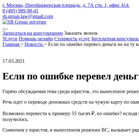
г. Москва, Преображенская площадь, д. 7А стр. 1, офис 414.
8 (495) 989-98-41
sb.group.law@gmail.com
Записаться на консультацию
Заказать звонок
Услуги
Помощь онлайн
Стоимость услуг
Бесплатная консульта
Главная
>
Новости
>
Если по ошибке перевел деньги не на ту к
17.03.2021
Если по ошибке перевел деньг
Горячо обсуждаемая тема среди юристов, это вынесенное решен
Речь идет о переводе денежных средств на чужую карту по оши
Возможно перевести к примеру 55 тысяч ₽, по ошибке? исходя 
получилось.
Сомнения у юристов, в вынесенном решении ВС, вызывает ряд