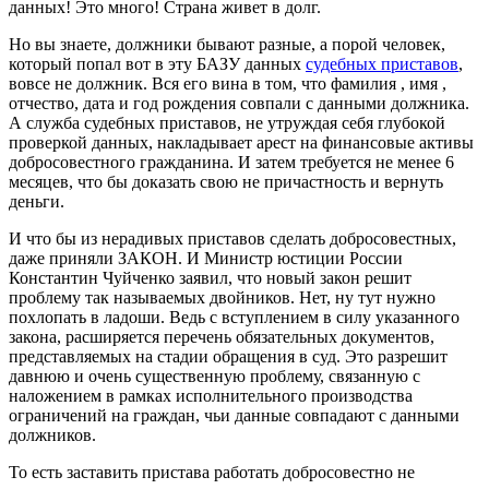
данных! Это много! Страна живет в долг.
Но вы знаете, должники бывают разные, а порой человек,
который попал вот в эту БАЗУ данных
судебных приставов
,
вовсе не должник. Вся его вина в том, что фамилия , имя ,
отчество, дата и год рождения совпали с данными должника.
А служба судебных приставов, не утруждая себя глубокой
проверкой данных, накладывает арест на финансовые активы
добросовестного гражданина. И затем требуется не менее 6
месяцев, что бы доказать свою не причастность и вернуть
деньги.
И что бы из нерадивых приставов сделать добросовестных,
даже приняли ЗАКОН. И Министр юстиции России
Константин Чуйченко заявил, что новый закон решит
проблему так называемых двойников. Нет, ну тут нужно
похлопать в ладоши. Ведь с вступлением в силу указанного
закона, расширяется перечень обязательных документов,
представляемых на стадии обращения в суд. Это разрешит
давнюю и очень существенную проблему, связанную с
наложением в рамках исполнительного производства
ограничений на граждан, чьи данные совпадают с данными
должников.
То есть заставить пристава работать добросовестно не