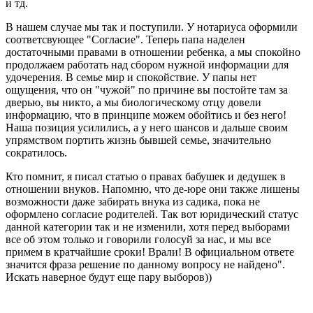
и тд.
В нашем случае мы так и поступили. У нотариуса оформили
соответсвующее "Согласие". Теперь папа наделен
достаточными правами в отношении ребенка, а мы спокойно
продолжаем работать над сбором нужной информации для
удочерения. В семье мир и спокойствие. У папы нет
ощущения, что он "чужой" по причине вы постойте там за
дверью, вы никто, а мы биологическому отцу довели
информацию, что в принципе можем обойтись и без него!
Наша позиция усилились, а у него шансов и дальше своим
упрямством портить жизнь бывшей семье, значительно
сократилось.
Кто помнит, я писал статью о правах бабушек и дедушек в
отношении внуков. Напомню, что де-юре они также лишены
возможности даже забирать внука из садика, пока не
оформлено согласие родителей. Так вот юридический статус
данной категории так и не изменили, хотя перед выборами
все об этом только и говорили голосуй за нас, и мы все
примем в кратчайшие сроки! Врали! В официальном ответе
значится фраза решение по данному вопросу не найдено".
Искать наверное будут еще пару выборов))