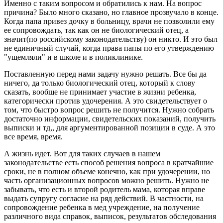
Именно с таким вопросом и обратились к нам. На вопрос
причина? Было много сказано, но главное прозвучало в конце.
Когда папа привез дочку в больницу, врачи не позволили ему
ее сопровождать, так как он не биологический отец, а
значит(по российскому законодательству) он никто. И это был
не единичный случай, когда права папы по его утверждению
"ущемляли" и в школе и в поликлинике.
Поставленную перед нами задачу нужно решать. Все бы да
ничего, да только биологический отец, который к слову
сказать, вообще не принимает участие в жизни ребенка,
категорически против удочерения. А это свидетельствует о
том, что быстро вопрос решить не получится. Нужно собрать
достаточно информации, свидетельских показаний, получить
выписки и тд,, для аргументированной позиции в суде. А это
все время, время.
А жизнь идет. Вот для таких случаев в нашем
законодательстве есть способ решения вопроса в кратчайшие
сроки, не в полном объеме конечно, как при удочерении, но
часть организационных вопросов можно решить. Нужно не
забывать, что есть и второй родитель мама, которая вправе
выдать супругу согласие на ряд действий. В частности, на
сопровождение ребенка в мед учреждение, на получение
различного вида справок, выписок, результатов обследования