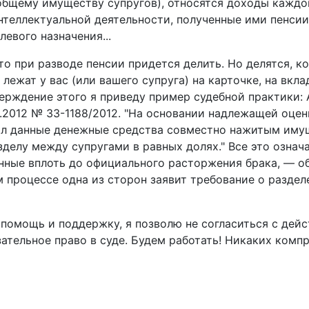
общему имуществу супругов), относятся доходы каждог
нтеллектуальной деятельности, полученные ими пенсии
евого назначения...
о при разводе пенсии придется делить. Но делятся, кон
 лежат у вас (или вашего супруга) на карточке, на вкл
верждение этого я приведу пример судебной практики:
04.2012 № 33-1188/2012. "На основании надлежащей оце
ал данные денежные средства совместно нажитым имущ
азделу между супругами в равных долях." Все это озна
ленные вплоть до официального расторжения брака, — 
м процессе одна из сторон заявит требование о разде
помощь и поддержку, я позволю не согласиться с дей
зательное право в суде. Будем работать! Никаких комп