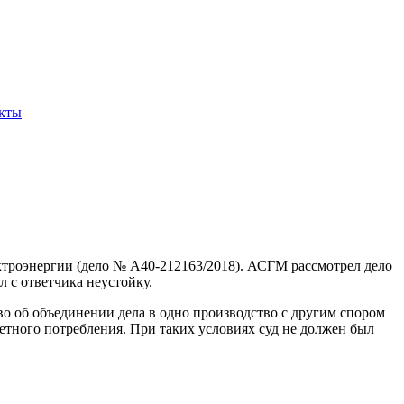
кты
троэнергии (дело № А40-212163/2018). АСГМ рассмотрел дело
л с ответчика неустойку.
во об объединении дела в одно производство с другим спором
етного потребления. При таких условиях суд не должен был