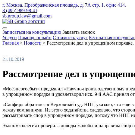
г. Москва, Преображенская площадь, д. 7А стр. 1, офис 414.
8 (495) 989-98-41
sb.group.law@gmail.com
Записаться на консультацию
Заказать звонок
Услуги
Помощь онлайн
Стоимость услуг
Бесплатная консульта
Главная
>
Новости
>
Рассмотрение дел в упрощенном порядке.
21.10.2019
Рассмотрение дел в упрощенн
«Мосэнергосбыт» предъявил «Научно-производственному предп
в упрощенном порядке и удовлетворил иск. 9-й ААС принял отка
«Сапфир» обратился в Верховный суд. НПП указало, что еще в 
между компаниями. Из этого ходатайства следовало, что сторо
рассматривать спор в упрощенном порядке, потому что НПП не 
Экономколлегия проверила доводы жалобы и направила спор 