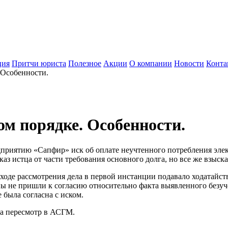
ция
Притчи юриста
Полезное
Акции
О компании
Новости
Конта
 Особенности.
ом порядке. Особенности.
риятию «Сапфир» иск об оплате неучтенного потребления элек
з истца от части требования основного долга, но все же взыска
ходе рассмотрения дела в первой инстанции подавало ходатайст
ны не пришли к согласию относительно факта выявленного безуч
была согласна с иском.
на пересмотр в АСГМ.